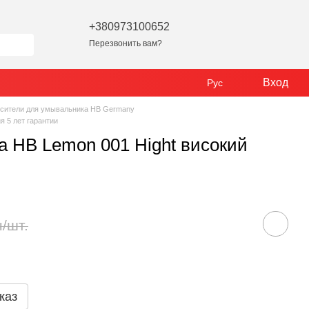
+380973100652
Перезвонить вам?
Вход
Рус
сители для умывальника HB Germany
 5 лет гарантии
 HB Lemon 001 Hight високий
н/шт.
каз