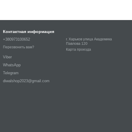
Контактная информация
+380973100652
г. Харьков улица Академика
Павлова 120
Перезвонить вам?
Карта проезда
Viber
WhatsApp
Telegram
diwalshop2023@gmail.com