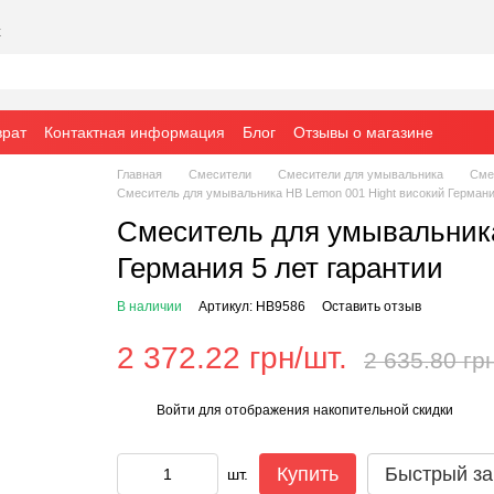
х
врат
Контактная информация
Блог
Отзывы о магазине
Главная
Смесители
Смесители для умывальника
Сме
Смеситель для умывальника HB Lemon 001 Hight високий Германия
Смеситель для умывальника
Германия 5 лет гарантии
В наличии
Артикул: HB9586
Оставить отзыв
2 372.22 грн/шт.
2 635.80 гр
Войти
для отображения накопительной скидки
%
Купить
Быстрый за
шт.