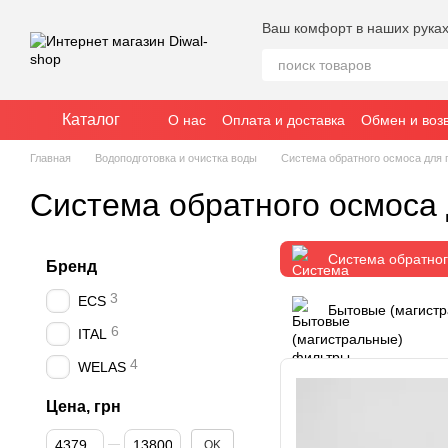
Перейти к основному контенту
Ваш комфорт в наших рука
Каталог
О нас
Оплата и доставка
Обмен и воз
Главная
Водоподготовка и очистка воды
Система обратного осмоса для 
Система обратного осмоса
Система обратног
Бренд
3
ECS
Бытовые (магистр
6
ITAL
4
WELAS
Цена, грн
От Цена, грн
До Цена, грн
OK