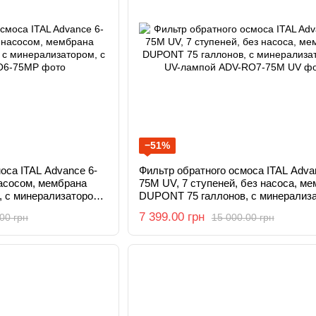
−51%
оса ITAL Advance 6-
Фильтр обратного осмоса ITAL Adva
насосом, мембрана
75M UV, 7 ступеней, без насоса, м
 с минерализатором,
DUPONT 75 галлонов, с минерализ
и UV-лампой
7 399.00 грн
00 грн
15 000.00 грн