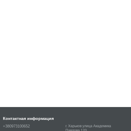
Контактная информация
+380973100652
г. Харьков улица Академика
Павлова 120