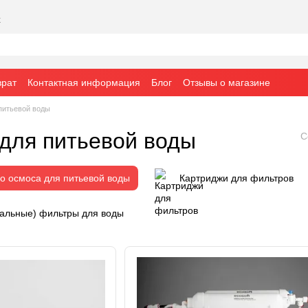
х
врат
Контактная информация
Блог
Отзывы о магазине
питьевой воды
 для питьевой воды
С
о осмоса для питьевой воды
Картриджи для фильтров
альные) фильтры для воды