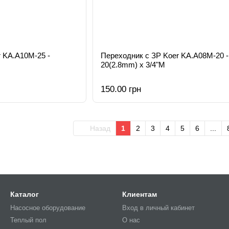
 KA.A10M-25 -
Переходник с ЗР Koer KA.A08M-20 -
20(2.8mm) x 3/4"M
150.00 грн
Назад
1
2
3
4
5
6
...
Каталог
Клиентам
Насосное оборудование
Вход в личный кабинет
Теплый пол
О нас