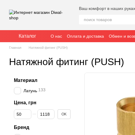
Перейти к основному контенту
Ваш комфорт в наших рука
Каталог
О нас
Оплата и доставка
Обмен и воз
Главная
Натяжной фитинг (PUSH)
Натяжной фитинг (PUSH)
Материал
133
Латунь
Цена, грн
От Цена, грн
До Цена, грн
OK
Бренд