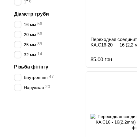
8
1"
Діаметр труби
56
16 мм
56
20 мм
Переходная соединит
39
25 мм
KA.С16-20 — 16 (2,2 м
14
32 мм
85.00 грн
Різьба фітінгу
47
Внутренняя
20
Наружная