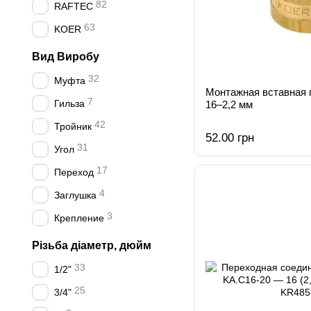
82
RAFTEC
63
KOER
Вид Виробу
32
Муфта
Монтажная вставная г
7
Гильза
16–2,2 мм
42
Тройник
52.00 грн
31
Угол
17
Переход
4
Заглушка
3
Крепление
Різьба діаметр, дюйм
33
1/2"
25
3/4"