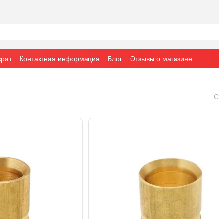
х
врат
Контактная информация
Блог
Отзывы о магазине
С