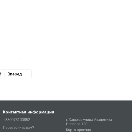
8
Вперед
Контактная информация
+380973100652
г. Харьков улица Академика
Павлова 120
Перезвонить вам?
Карта проезда