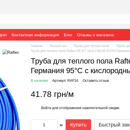
х
врат
Контактная информация
Блог
Отзывы о магазине
Главная
Теплый пол
Трубы для теплого пола
Трубы дл
Труба для теплого пола Raftec PE-RT 16x2.0 BLUE EVOH Германи
Труба для теплого пола Ra
Германия 95°C с кислородн
В наличии
Артикул: RAF16
Оставить отзыв
41.78 грн/м
Войти
для отображения накопительной скидки
%
Купить
Быстрый зак
м