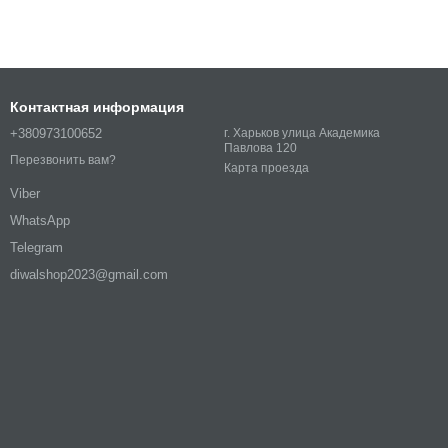
Контактная информация
+380973100652
г. Харьков улица Академика
Павлова 120
Перезвонить вам?
Карта проезда
Viber
WhatsApp
Telegram
diwalshop2023@gmail.com