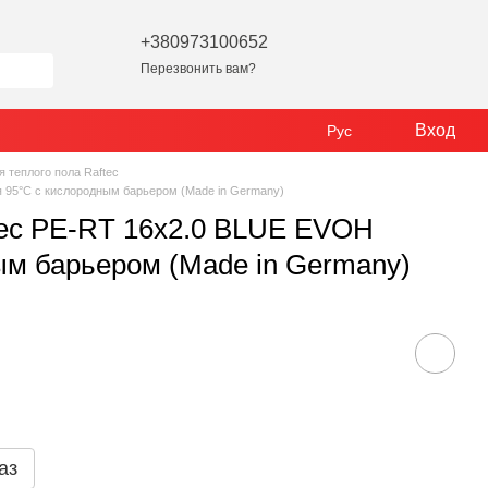
+380973100652
Перезвонить вам?
Вход
Рус
я теплого пола Raftec
я 95°C с кислородным барьером (Made in Germany)
ftec PE-RT 16x2.0 BLUE EVOH
ым барьером (Made in Germany)
аз