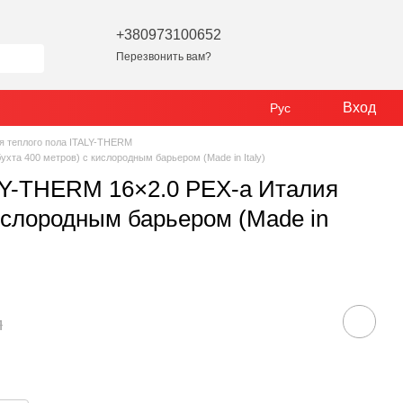
+380973100652
Перезвонить вам?
Вход
Рус
я теплого пола ITALY-THERM
ухта 400 метров) с кислородным барьером (Made in Italy)
ALY-THERM 16×2.0 PEX-a Италия
кислородным барьером (Made in
м