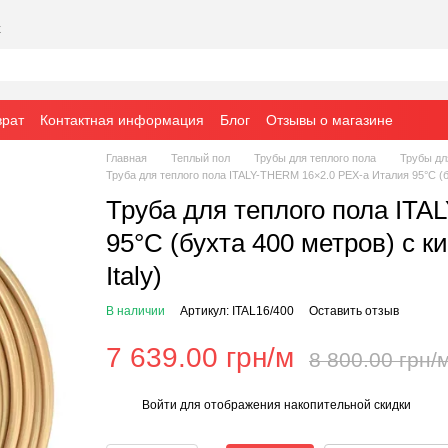
х
врат
Контактная информация
Блог
Отзывы о магазине
Главная
Теплый пол
Трубы для теплого пола
Трубы дл
Труба для теплого пола ITALY-THERM 16×2.0 PEX-a Италия 95°C (б
Труба для теплого пола IT
95°C (бухта 400 метров) с 
Italy)
В наличии
Артикул: ITAL16/400
Оставить отзыв
7 639.00 грн/м
8 800.00 грн/
Войти
для отображения накопительной скидки
%