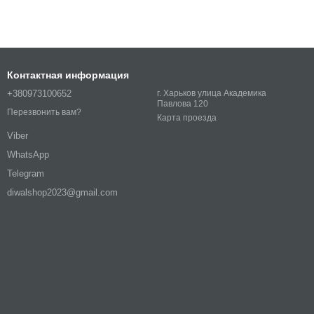
Контактная информация
+380973100652
г. Харьков улица Академика
Павлова 120
Перезвонить вам?
Карта проезда
Viber
WhatsApp
Telegram
diwalshop2023@gmail.com