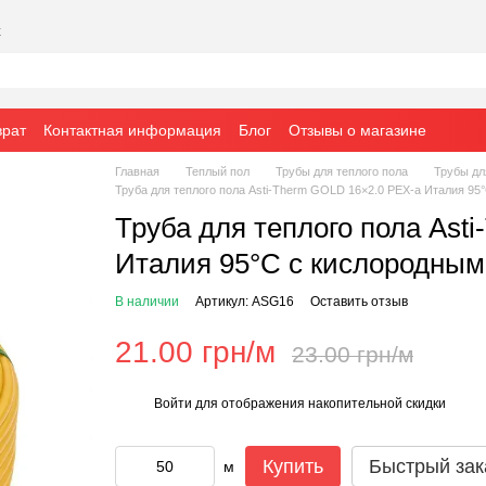
х
врат
Контактная информация
Блог
Отзывы о магазине
Главная
Теплый пол
Трубы для теплого пола
Трубы дл
Труба для теплого пола Asti-Therm GOLD 16×2.0 PEX-a Италия 9
Труба для теплого пола Ast
Италия 95°C с кислородным
В наличии
Артикул: ASG16
Оставить отзыв
21.00 грн/м
23.00 грн/м
Войти
для отображения накопительной скидки
%
Купить
Быстрый зак
м