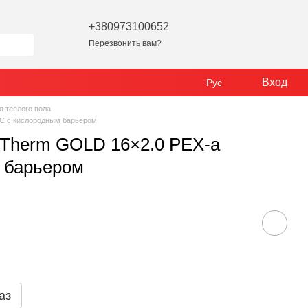
+380973100652
Перезвонить вам?
Вход
Рус
я теплого пола
5°C с кислородным барьером
i-Therm GOLD 16×2.0 PEX-a
 барьером
аз