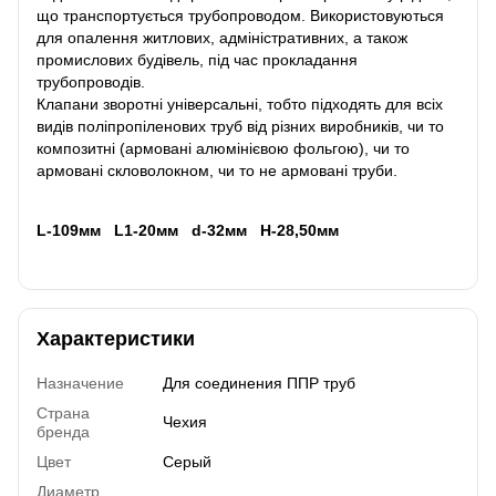
що транспортується трубопроводом. Використовуються
для опалення житлових, адміністративних, а також
промислових будівель, під час прокладання
трубопроводів.
Клапани зворотні універсальні, тобто підходять для всіх
видів поліпропіленових труб від різних виробників, чи то
композитні (армовані алюмінієвою фольгою), чи то
армовані скловолокном, чи то не армовані труби.
L-109мм L1-20мм d-32мм H-28,50мм
Характеристики
Назначение
Для соединения ППР труб
Страна
Чехия
бренда
Цвет
Серый
Диаметр