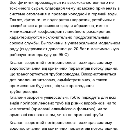
Все фитинги производятся из высококачественного не
токсичного сырья, благодаря чему их можно применять в
системе отопления и провода холодной и горячей воды.
Так же, фитинги не подвержены коррозии, устойчивы к
воздействию агрессивных сред и абразивов, имеют
минимальный коэффициент линейного расширения,
характеризуются исключительно продолжительным
сроком службы. Выполнены в универсальном модельном
ряду (выдерживают давление до 20 Bar и максимальную
рабочую температуру до 95 C)
Клапан зворотний поліпропіленові - захищає систему
водопостачання від критичних параметрів потоку рідини,
що транспортується трубопроводом. Використовуються
для опалення житлових, адміністративних, а також
промислових будівель, під час прокладання
трубопроводів.
Клапани зворотні універсальні, тобто підходять для всіх
видів поліпропіленових труб від різних виробників, чи то
композитні (армовані алюмінієвою фольгою), чи то
армовані скловолокном, чи то не армовані труби.
Клапан зворотний поліпропіленові - захищає систему
водопостачання від критичних параметрів потоку рідини,