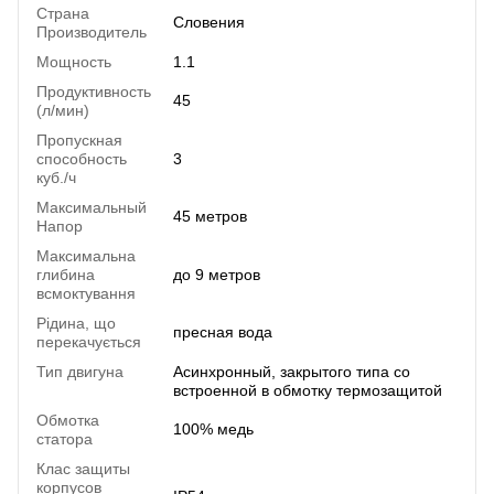
Страна
Словения
Производитель
Мощность
1.1
Продуктивность
45
(л/мин)
Пропускная
способность
3
куб./ч
Максимальный
45 метров
Напор
Максимальна
глибина
до 9 метров
всмоктування
Рідина, що
пресная вода
перекачується
Тип двигуна
Асинхронный, закрытого типа со
встроенной в обмотку термозащитой
Обмотка
100% медь
статора
Клас защиты
корпусов