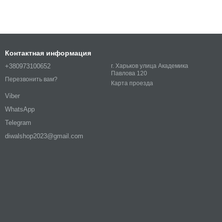
Контактная информация
+380973100652
г. Харьков улица Академика
Павлова 120
Перезвонить вам?
Карта проезда
Viber
WhatsApp
Telegram
diwalshop2023@gmail.com