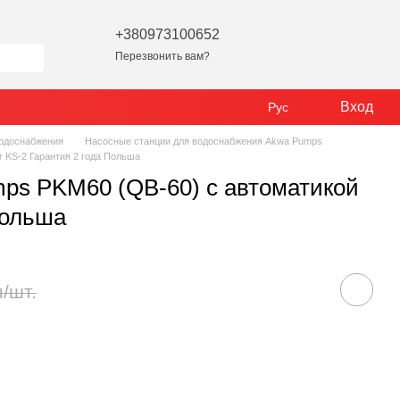
+380973100652
Перезвонить вам?
Вход
Рус
водоснабжения
Насосные станции для водоснабжения Akwa Pumps
 KS-2 Гарантия 2 года Польша
ps PKM60 (QB-60) с автоматикой
Польша
н/шт.