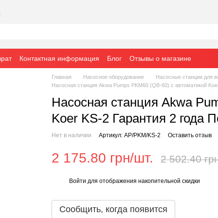
х
врат
Контактная информация
Блог
Отзывы о магазине
Главная
Насосное оборудование
Насосные станции для 
Насосная станция Akwa Pumps PKM60 (QB-60) с автоматикой Koer
Насосная станция Akwa Pum
Koer KS-2 Гарантия 2 года 
Нет в наличии
Артикул: AP/PKM/KS-2
Оставить отзыв
2 175.80 грн/шт.
2 502.40 гр
Войти
для отображения накопительной скидки
%
Сообщить, когда появится