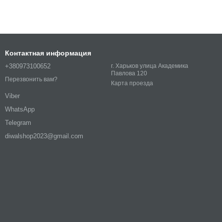
Контактная информация
+380973100652
г. Харьков улица Академика
Павлова 120
Перезвонить вам?
Карта проезда
Viber
WhatsApp
Telegram
diwalshop2023@gmail.com