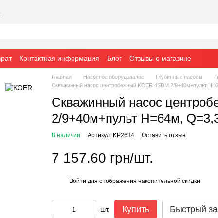
х
врат
Контактная информация
Блог
Отзывы о магазине
Главная
Насосное оборудование
Глубинные насосы
Г
Скважинный насос центробежный KOER 4SDM 2/9+40м+пульт Н=64
Скважинный насос центро
2/9+40м+пульт Н=64м, Q=3,
В наличии
Артикул: KP2634
Оставить отзыв
7 157.60 грн/шт.
Войти
для отображения накопительной скидки
%
Купить
Быстрый за
шт.