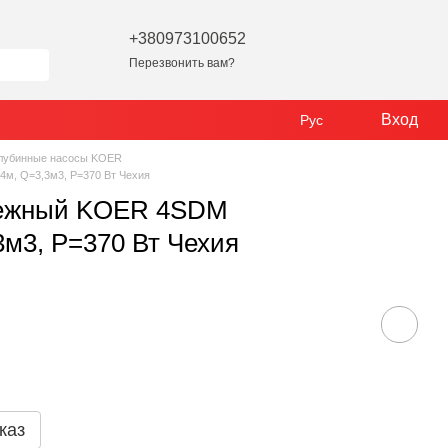
+380973100652
Перезвонить вам?
Вход
Рус
лубинные насосы KOER
м, Q=3,3м3, P=370 Вт Чехия
бежный KOER 4SDM
3м3, P=370 Вт Чехия
каз