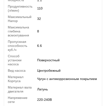
Мощность
1.1
Продуктивность
110
(л/мин)
Максимальный
32
Напор
Максимальна
глибина
8
всмоктування
Пропускная
способность
6.6
куб./ч
Способ
устаноки
Поверхостный
насоса
Вид насоса
Центробежный
Материал
Чугун с антикоррозионным покрытием
Корпуса
Материал вала
Латунь
двигателя
Напряжение
220-240В
сети