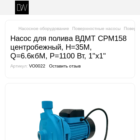
Насосное оборудование
Поверхностные насосы
Поверх
Насос для полива ВДМТ CPM158
центробежный, Н=35М,
Q=6.6кбМ, P=1100 Вт, 1"x1"
Артикул:
VO0022
Оставить отзыв