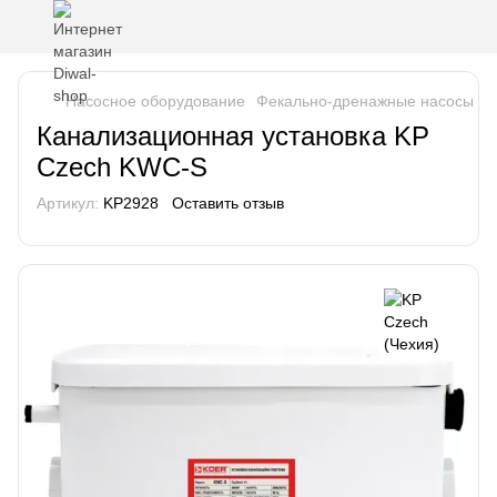
Насосное оборудование
Фекально-дренажные насосы
Ф
Канализационная установка KP
Czech KWC-S
Артикул:
KP2928
Оставить отзыв