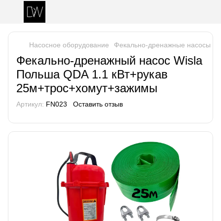
Насосное оборудование
Фекально-дренажные насосы
Ф
Фекально-дренажный насос Wisla
Польша QDA 1.1 кВт+рукав
25м+трос+хомут+зажимы
Артикул:
FN023
Оставить отзыв