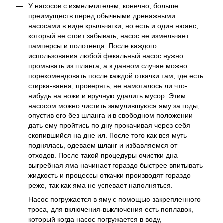
У насосов с измельчителем, конечно, больше
преимуществ перед обычными дренажными
насосами в виде крыльчатки, но есть и один нюанс,
который не стоит забывать, насос не измельчает
памперсы и полотенца. После каждого
использования любой фекальный насос нужно
промывать из шланга, а в данном случае можно
порекомендовать после каждой откачки там, где есть
стирка-ванна, проверять, не намоталось ли что-
нибудь на ножи и вручную удалить мусор. Этим
насосом можно чистить замулившуюся яму за годы,
опустив его без шланга и в свободном положении
дать ему пройтись по дну прокачивая через себя
скопившийся на дне ил. После того как вся муть
поднялась, одеваем шланг и избавляемся от
отходов. После такой процедуры очистки дна
выгребная яма начинает гораздо быстрее впитывать
жидкость и процессы откачки производят гораздо
реже, так как яма не успевает наполняться.
Насос погружается в яму с помощью закрепленного
троса, для включения-выключения есть поплавок,
который когда насос погружается в воду,