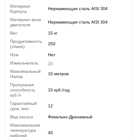
Материал
Нержавеющая сталь AISI 304
Корпуса
Материал вала
Нержавеющая сталь AISI 304
двигателя
Вес
15 кг
Продуктивность
250
(л/мин)
Нож
Нет
Измельчитель
Да
Максимальный
15 метров
Напор
Пропускная
способность
15 куб./год.
куб./ч
Гарантийный
12
срок, мес.
Вид насоса
Фекально-Дренажный
Максимальная
температура
45
рабочей