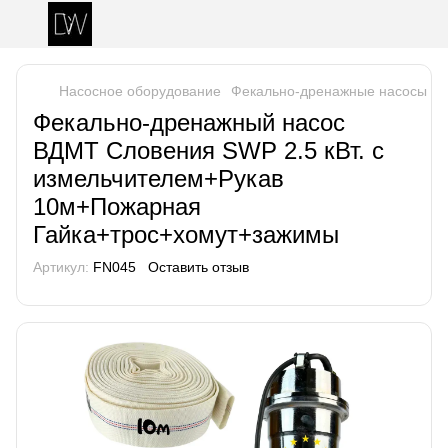
Насосное оборудование
Фекально-дренажные насосы
Ф
Фекально-дренажный насос
ВДМТ Словения SWP 2.5 кВт. с
измельчителем+Рукав
10м+Пожарная
Гайка+трос+хомут+зажимы
Артикул:
FN045
Оставить отзыв