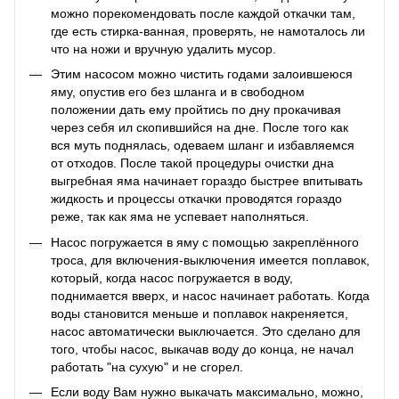
можно порекомендовать после каждой откачки там,
где есть стирка-ванная, проверять, не намоталось ли
что на ножи и вручную удалить мусор.
Этим насосом можно чистить годами залоившеюся
яму, опустив его без шланга и в свободном
положении дать ему пройтись по дну прокачивая
через себя ил скопившийся на дне. После того как
вся муть поднялась, одеваем шланг и избавляемся
от отходов. После такой процедуры очистки дна
выгребная яма начинает гораздо быстрее впитывать
жидкость и процессы откачки проводятся гораздо
реже, так как яма не успевает наполняться.
Насос погружается в яму с помощью закреплённого
троса, для включения-выключения имеется поплавок,
который, когда насос погружается в воду,
поднимается вверх, и насос начинает работать. Когда
воды становится меньше и поплавок накреняется,
насос автоматически выключается. Это сделано для
того, чтобы насос, выкачав воду до конца, не начал
работать "на сухую" и не сгорел.
Если воду Вам нужно выкачать максимально, можно,