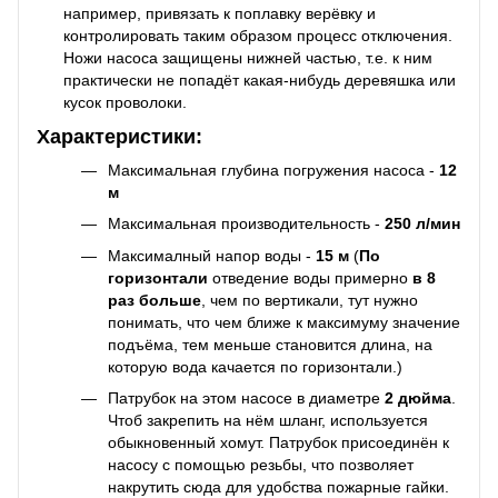
например, привязать к поплавку верёвку и
контролировать таким образом процесс отключения.
Ножи насоса защищены нижней частью, т.е. к ним
практически не попадёт какая-нибудь деревяшка или
кусок проволоки.
Характеристики:
Максимальная глубина погружения насоса -
12
м
Максимальная производительность -
250 л/мин
Максималный напор воды -
15 м
(
По
горизонтали
отведение воды примерно
в 8
раз больше
, чем по вертикали, тут нужно
понимать, что чем ближе к максимуму значение
подъёма, тем меньше становится длина, на
которую вода качается по горизонтали.)
Патрубок на этом насосе в диаметре
2 дюйма
.
Чтоб закрепить на нём шланг, используется
обыкновенный хомут. Патрубок присоединён к
насосу с помощью резьбы, что позволяет
накрутить сюда для удобства пожарные гайки.