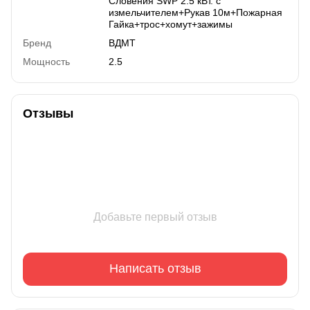
Словения SWP 2.5 кВт. с
измельчителем+Рукав 10м+Пожарная
Гайка+трос+хомут+зажимы
Бренд
ВДМТ
Мощность
2.5
Отзывы
Добавьте первый отзыв
Написать отзыв