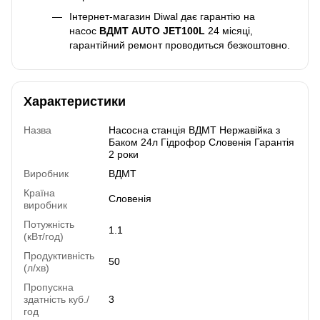
Інтернет-магазин Diwal дає гарантію на
насос
ВДМТ AUTO
JET100L
24 місяці,
гарантійний ремонт проводиться безкоштовно.
Характеристики
Назва
Насосна станція ВДМТ Нержавійка з
Баком 24л Гідрофор Словенія Гарантія
2 роки
Виробник
ВДМТ
Країна
Словенія
виробник
Потужність
1.1
(кВт/год)
Продуктивність
50
(л/хв)
Пропускна
здатність куб./
3
год