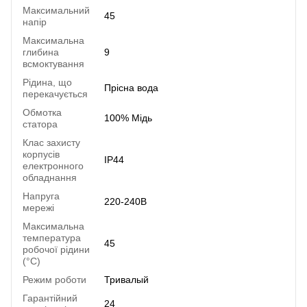
Максимальний
45
напір
Максимальна
глибина
9
всмоктування
Рідина, що
Прісна вода
перекачується
Обмотка
100% Мідь
статора
Клас захисту
корпусів
IP44
електронного
обладнання
Напруга
220-240В
мережі
Максимальна
температура
45
робочої рідини
(°C)
Режим роботи
Тривалый
Гарантійний
24