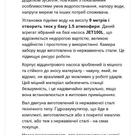
додаткові зусилля, пов'язані з локальними
особливостями умов водопостачання, напору води,
напруги мережі та інших потреб споживача.
Установка підніме воду на висоту
9 метрів і
створить тиск у баку 1.5 атмосфери
. Даний
агрегат зібраний на базі насоса
JET
100L
, що
відрізняється недорогою вартістю, великою
надійністю і простотою у використанні. Камера
забору води виготовлена із нержавиючоъ стали. Це
підвищує ресурс роботи.
Корпус відцентрового насоса зроблений із міцного
та стійкого до зносу матеріалу - чавуну, який, як
відомо, не вразливий до можливих у роботі ударів.
Цей міцний матеріал забезпечить станції
безшумність, і це надзвичайно актуально, якщо
вона встановлюється в житлових приміщеннях.
Вал двигуна виготовлений із нержавіючої сталі
технічного типу. Гідроакумулятор, що йде в
комплекті, виготовляється або з покритої емаллю
сталі, або теж з нержавіючої сталі - на смак
покупця.