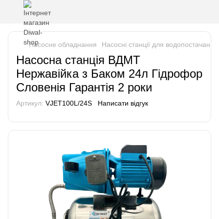
Насосне обладнання
Насосні станції для водопостачання
Насосна станція ВДМТ
Нержавійка з Баком 24л Гідрофор
Словенія Гарантія 2 роки
Артикул:
VJET100L/24S
Написати відгук