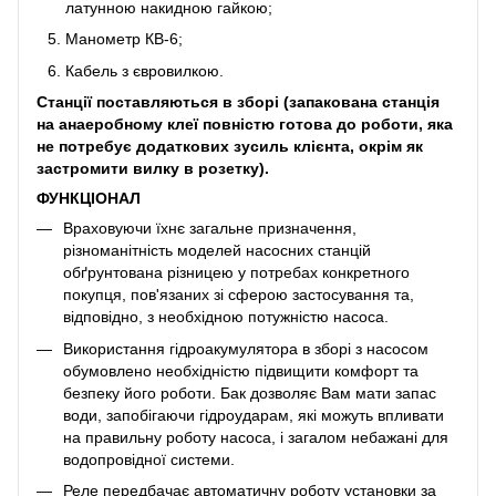
латунною накидною гайкою;
Манометр КВ-6;
Кабель з євровилкою.
Станції поставляються в зборі (запакована станція
на анаеробному клеї повністю готова до роботи, яка
не потребує додаткових зусиль клієнта, окрім як
застромити вилку в розетку).
ФУНКЦІОНАЛ
Враховуючи їхнє загальне призначення,
різноманітність моделей насосних станцій
обґрунтована різницею у потребах конкретного
покупця, пов'язаних зі сферою застосування та,
відповідно, з необхідною потужністю насоса.
Використання гідроакумулятора в зборі з насосом
обумовлено необхідністю підвищити комфорт та
безпеку його роботи. Бак дозволяє Вам мати запас
води, запобігаючи гідроударам, які можуть впливати
на правильну роботу насоса, і загалом небажані для
водопровідної системи.
Реле передбачає автоматичну роботу установки за