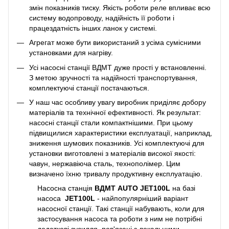
змін показників тиску. Якість роботи реле впливає всю
систему водопроводу, надійність її роботи і
працездатність інших ланок у системі.
Агрегат може бути використаний з усіма сумісними
установками для нагріву.
Усі насосні станції ВДМТ дуже прості у встановленні.
З метою зручності та надійності транспортування,
комплектуючі станції постачаються.
У наш час особливу увагу виробник приділяє добору
матеріалів та технічної ефективності. Як результат:
насосні станції стали компактнішими. При цьому
підвищилися характеристики експлуатації, наприклад,
зниження шумових показників. Усі комплектуючі для
установки виготовлені з матеріалів високої якості:
чавун, нержавіюча сталь, технополімер. Цим
визначено їхню тривалу продуктивну експлуатацію.
Насосна станція
ВДМТ AUTO JET100L
на базі
насоса
JET100L
- найпопулярніший варіант
насосної станції. Такі станції набувають, коли для
застосування насоса та роботи з ним не потрібні