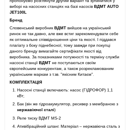
пропонуємо розглянути другий варіант та зупинитися у
виборі на насосних станціях на базі насосів
ВДМТ AUTO
JET100L
Бренд
Словенський виробник
ВДМТ
вийшов на український
ринок не так давно, але вже встиг зарекомендувати себе
як оптимальне співвідношення ціни та якості. І піддався
плагіату з боку піднебесної, тому завжди при покупці
даного бренду вимагайте сертифікати якості від
виробника. За показниками потужності та терміну служби
насосні станції
ВДМТ
не поступаються своїм
європейським конкурентам, а також розрекламованим
українським маркам з т.зв. "якісним Китаєм".
КОМПЛЕКТАЦІЯ
Насосні станції включають: насос (ГІДРОФОР) 1,1
кВт;
Бак (він же гідроакумулятор, ресивер з мембраною з
нержавіючої сталі
)
Реле тиску ВДМТ MS-2
Ативібраційний шланг. Матеріал – нержавіюча сталь з