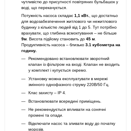
чутливістю до присутності повітряних бульбашок у
воді, що перекачується.
Потужність насоса складає
1,1 кВт.
, що достатньо
для водозабезпечення житлового чи нежитлового
будинку з кількістю людей від 1 до 5. Тут потрібно
врахувати, що глибина всмоктування – не більше
9м
. Висота підйому становить до
45 м
.
Продуктивність насоса – близько
3.1 кубометра на
годину.
Рекомендовано встановлювати зворотний
клапан із фільтром на вході. Клапан не входить
у комплект і купується окремо.
Установку можна експлуатувати в мережі
змінного однофазного струму 220В/50 Гц.
Клас захисту – IP 4.
Встановлювати всередині приміщень.
Не рекомендується впливати на сонячні
промені та опади.
Відключати насос та зливати воду до початку
морозів.