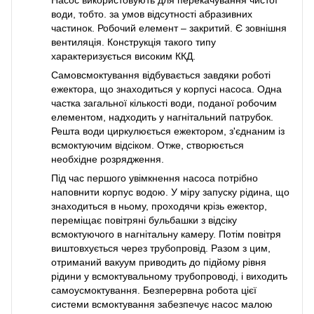
Насос використовують для перекачування чистої
води, тобто. за умов відсутності абразивних
частинок. Робочий елемент – закритий. Є зовнішня
вентиляція. Конструкція такого типу
характеризується високим ККД.
Самовсмоктування відбувається завдяки роботі
ежектора, що знаходиться у корпусі насоса. Одна
частка загальної кількості води, поданої робочим
елементом, надходить у нагнітальний патрубок.
Решта води циркулюється ежектором, з'єднаним із
всмоктуючим відсіком. Отже, створюється
необхідне розрядження.
Під час першого увімкнення насоса потрібно
наповнити корпус водою. У міру запуску рідина, що
знаходиться в ньому, проходячи крізь ежектор,
переміщає повітряні бульбашки з відсіку
всмоктуючого в нагнітальну камеру. Потім повітря
виштовхується через трубопровід. Разом з цим,
отриманий вакуум приводить до підйому рівня
рідини у всмоктувальному трубопроводі, і виходить
самоусмоктування. Безперервна робота цієї
системи всмоктування забезпечує насос малою