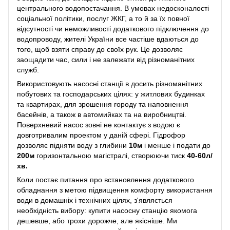
центрального водопостачання. В умовах недосконалості
соціальної політики, послуг ЖКГ, а то й за їх повної
відсутності чи неможливості додаткового підключення до
водопроводу, жителі України все частіше вдаються до
того, щоб взяти справу до своїх рук. Це дозволяє
заощадити час, сили і не залежати від різноманітних
служб.
Використовують насосні станції в досить різноманітних
побутових та господарських цілях: у житлових будинках
та квартирах, для зрошення городу та наповнення
басейнів, а також в автомийках та на виробництві.
Поверхневий насос зовні не контактує з водою є
довготривалим проектом у даній сфері. Гідрофор
дозволяє підняти воду з глибини
10м
і менше і подати до
200м
горизонтальною магістралі, створюючи тиск
40-60л/
хв.
Коли постає питання про встановлення додаткового
обладнання з метою підвищення комфорту використання
води в домашніх і технічних цілях, з'являється
необхідність вибору: купити насосну станцію якомога
дешевше, або трохи дорожче, але якісніше. Ми