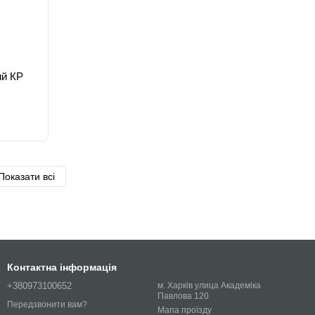
ий КР
Показати всі
Контактна інформація
+380973100652
м. Харків улица Академіка
Павлова 120
Передзвонити вам?
Мапа проїзду