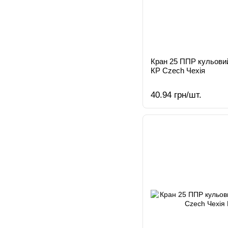
Кран 25 ППР кульови
КР Czech Чехія
40.94 грн/шт.