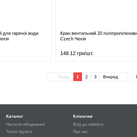
 для гарячої води
Кран вентильний 20 поліпропіленов
ехія
Czech Чехія
148.12 грн/шт.
Назад
1
2
3
Вперед
Каталог
Клієнтам
Насосне обладнання
Вхід до кабінету
Тепла підлога
Про нас