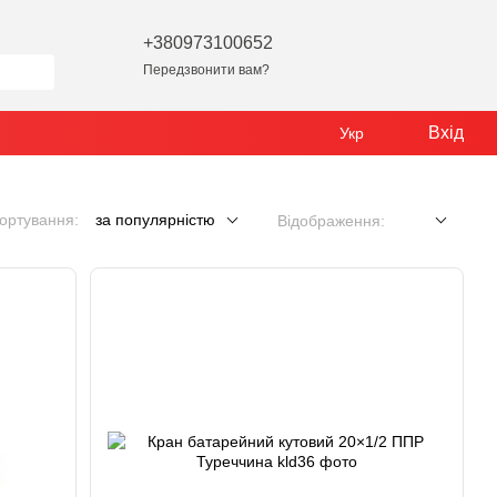
+380973100652
Передзвонити вам?
Вхід
Укр
ортування:
за популярністю
Відображення: