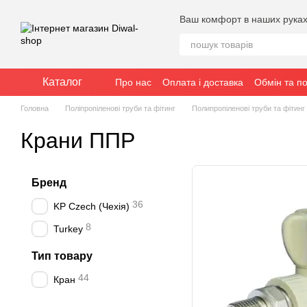
Перейти до основного контенту
Ваш комфорт в наших рука
Каталог
Про нас
Оплата і доставка
Обмін та п
Головна
Поліпропіленові труби та фітинг
Полипропіленові труби та фітинг
Крани ППР
Бренд
36
KP Czech (Чехія)
8
Turkey
Тип товару
44
Кран