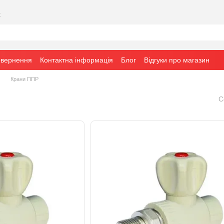
х
овернення
Контактна інформація
Блог
Відгуки про магазин
Крани ППР
С