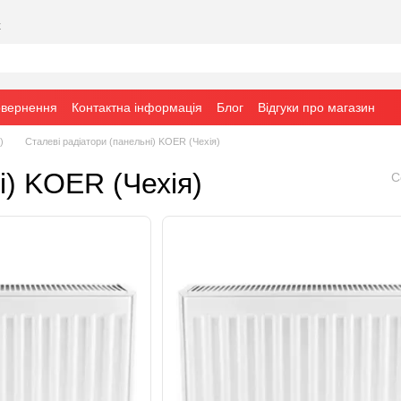
х
овернення
Контактна інформація
Блог
Відгуки про магазин
)
Сталеві радіатори (панельні) KOER (Чехія)
і) KOER (Чехія)
С