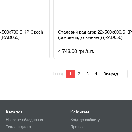
2х500х700.S КР Czech
Сталевий радіатор 22х500х800.S К
 (RAD055)
(бокове підключення) (RAD056)
4 743.00 грн/шт.
Назад
1
2
3
4
Вперед
Каталог
Клієнтам
Насосне обладнання
Вхід до кабінету
Тепла підлога
Про нас