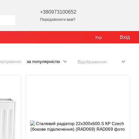
+380973100652
Передзвонити вам?
Вхід
Укр
ортування:
за популярністю
Відображення: