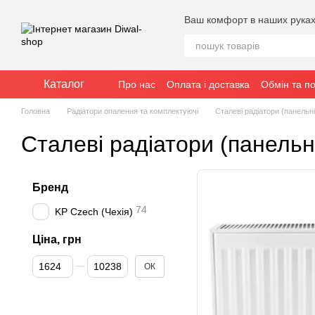
Перейти до основного контенту
Ваш комфорт в наших рука
Каталог
Про нас
Оплата і доставка
Обмін та п
Головна
Радіатори опалення та комплектуючі
Сталеві радіатори (панельні
Сталеві радіатори (панельн
Бренд
74
KP Czech (Чехія)
Ціна, грн
Від Ціна, грн
До Ціна, грн
ОК