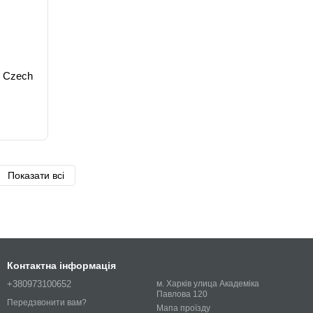
Р Czech
Показати всі
Контактна інформація
+380973100652
м. Харків улица Академіка
Павлова 120
Передзвонити вам?
Мапа проїзду