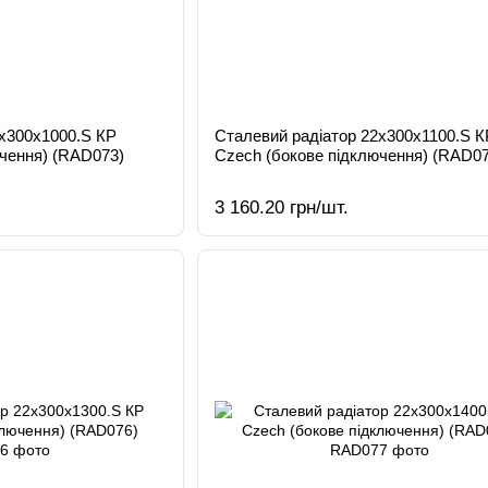
2х300х1000.S КР
Сталевий радіатор 22х300х1100.S К
чення) (RAD073)
Czech (бокове підключення) (RAD07
3 160.20 грн/шт.