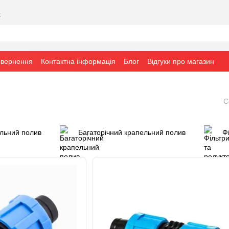
х
овернення
Контактна інформація
Блог
Відгуки про магазин
С
льний полив
Багаторічний крапельний полив
Ф