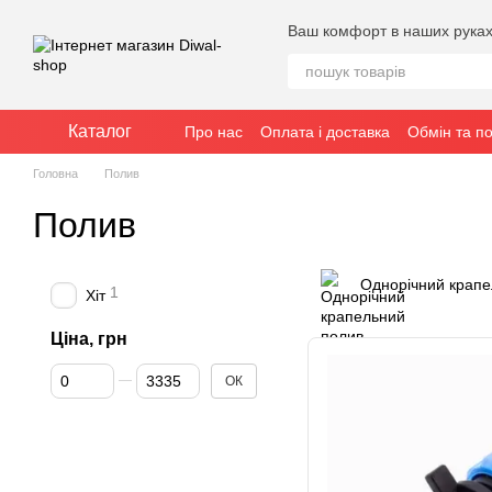
Перейти до основного контенту
Ваш комфорт в наших рука
Каталог
Про нас
Оплата і доставка
Обмін та п
Головна
Полив
Полив
Однорічний крапе
1
Хіт
Ціна, грн
Від Ціна, грн
До Ціна, грн
ОК