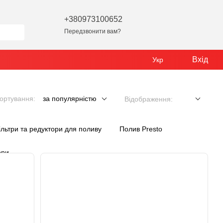
+380973100652
Передзвонити вам?
Вхід
Укр
ортування:
за популярністю
Відображення:
ільтри та редуктори для поливу
Полив Presto