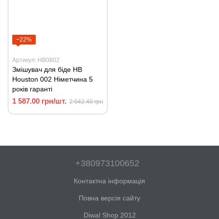
−22%
Артикул: HB0802
Змішувач для біде HВ
Houston 002 Німетчина 5
років гаранті
1 587.00 грн/шт.
2 042.40 грн
+380973100652
Контактна інформація
Повна версія сайту
Diwal Shop 2012