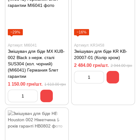
−29%
−16%
Артикул: MI6041
Артикул: KR3458
Змішувач для біде MХ KUB-
Змішувач для біде KR KB-
002 Black з нерж. сталі
20007-01 (Колір хром)
SUS304 (кол. чорний)
2 484.00 грн/шт.
2 944.00 грн
(MI6041) Германия 5лет
гарантии
1 150.00 грн/шт.
1 610.00 грн