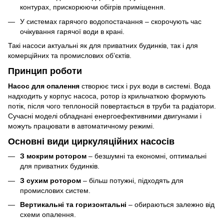
контурах, прискорюючи обігрів приміщення.
У системах гарячого водопостачання – скорочують час
очікування гарячої води в крані.
Такі насоси актуальні як для приватних будинків, так і для
комерційних та промислових об’єктів.
Принцип роботи
Насос для опалення
створює тиск і рух води в системі. Вода
надходить у корпус насоса, ротор із крильчаткою формують
потік, після чого теплоносій повертається в труби та радіатори.
Сучасні моделі обладнані енергоефективними двигунами і
можуть працювати в автоматичному режимі.
Основні види циркуляційних насосів
З мокрим ротором
– безшумні та економні, оптимальні
для приватних будинків.
З сухим ротором
– більш потужні, підходять для
промислових систем.
Вертикальні та горизонтальні
– обираються залежно від
схеми опалення.