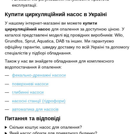
експлуатації.
Купити циркуляційний насос в Україні
У нашому інтернет-магазині ви можете
купити
циркуляційний насос
для опалення за доступною ціною. У
каталозі представлені моделі від провідних виробників: Wilo,
Grundfos, Sprut, Aquatica, DAB та інших. Ми гарантуємо
офіційну гарантію, швидку доставку по всій Україні та допомогу
спеціалістів у підборі обладнання.
Також у нас ви знайдете обладнання для комплексного
водопостачання й опалення:
фекально-дренажні насоси
поверхневі насоси
глибинні насоси
насосні станції (гідрофори)
автоматика для насосів
Питання та відповіді
Скільки коштує насос для опалення?
Який насос обрати для приватного будинку?