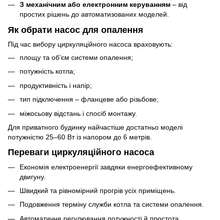
З механічним або електронним керуванням
– від
простих рішень до автоматизованих моделей.
Як обрати насос для опалення
Під час вибору циркуляційного насоса враховують:
площу та об’єм системи опалення;
потужність котла;
продуктивність і напір;
тип підключення – фланцеве або різьбове;
міжосьову відстань і спосіб монтажу.
Для приватного будинку найчастіше достатньо моделі
потужністю 25–60 Вт із напором до 6 метрів.
Переваги циркуляційного насоса
Економія електроенергії завдяки енергоефективному
двигуну.
Швидкий та рівномірний прогрів усіх приміщень.
Подовження терміну служби котла та системи опалення.
Автоматичне регулювання потужності й простота