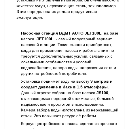
установки изготовлены из материалов очень высокого
качества: чугун, нержавеющая сталь, технополимер.
Этим определена их долгая продуктивная
эксплуатация.
Насосная станция
ВДМТ AUTO JET100L
на базе
насоса
JET100L
- самый популярный вариант
насосной станции. Такие станции приобретают,
когда для применения насоса и работы с ним не
требуется дополнительных усилий, связанных с
локальными особенностями условий
водоснабжения, напора воды, напряжения сети и
других потребностей потребителя.
Установка поднимет воду на высоту
9 метров и
создаст давление в баке в 1.5 атмосферы
.
Данный агрегат собран на базе насоса
JS100
,
отличающемся недорогой стоимостью, большой
надёжностью и простотой в использовании.
Камера забора воды изготовлена из нержавеющей
стали. Это повышает ресурс её работы.
Корпус центробежного насоса сделан из прочного