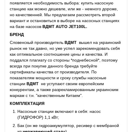
появляется необходимость выбора: купить насосную
станцию как можно дешевле, или же - немного дороже,
но качественней. Мы предлагаем рассмотреть второй
вариант и остановиться в выборе на насосных станциях
на базе насосов
ВДМТ AUTO JET100L.
БРЕНД
Словенскый производитель
ВДМТ
вышел на украинский
рынок не так давно, но уже успел зарекомендовать себя
как оптимальное соотношение цены и качества. И
поддался плагиату со стороны *поднебесной*, поэтому
всегда при покупке данного бренда требуйте
сертификаты качества от производителя. По
показателям мощности и сроку службы насосные
станции
ВДМТ
не уступают своим европейским
конкурентам, а также разрекламированным украинским
маркам с т.н. "качественным Китаем".
КОМПЛЕКТАЦИЯ
Насосные станции включают в себя: насос
(ГИДРОФОР) 1,1 кВт;
Бак (он же гидроаккумулятор, ресивер с мембраной
из
нержавеющей стал
и)