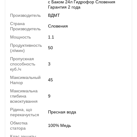
с Баком 24л Гидрофор Словения
Гарантия 2 года
Производитель
ВДМТ
Страна
Словения
Производитель
Мощность
1.1
Продуктивность
50
(л/мин)
Пропускная
способность
3
куб./ч
Максимальный
45
Напор
Максимальна
глибина
9
всмоктування
Рідина, що
Пресная вода
перекачується
Обмотка
100% Медь
статора
Клас защиты