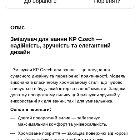
До обраного
Порівняти
Опис
Змішувач для ванни KP Czech —
надійність, зручність та елегантний
дизайн
Змішувач KP Czech для ванни — це поєднання
сучасного дизайну та перевіреної практичності. Модель
виконана в класичному хромованому стилі, що чудово
вписується в будь-який інтер’єр ванної кімнати. Завдяки
довгому поворотному виливу цей змішувач зручний у
використанні як для ванни, так і для умивальника.
Основні переваги:
Довгий поворотний вилив — забезпечує
максимальний комфорт та універсальність.
Хромоване покриття — захищає поверхню від корозії
та зберігає блиск протягом багатьох років.