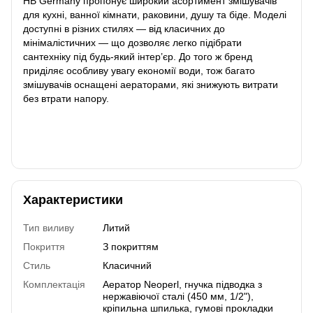
HB Germany пропонує широкий асортимент змішувачів
для кухні, ванної кімнати, раковини, душу та біде. Моделі
доступні в різних стилях — від класичних до
мінімалістичних — що дозволяє легко підібрати
сантехніку під будь-який інтер’єр. До того ж бренд
приділяє особливу увагу економії води, тож багато
змішувачів оснащені аераторами, які знижують витрати
без втрати напору.
Характеристики
Тип виливу
Литий
Покриття
З покриттям
Стиль
Класичний
Комплектація
Аератор Neoperl, гнучка підводка з
нержавіючої сталі (450 мм, 1/2"),
кріпильна шпилька, гумові прокладки