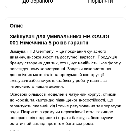
До обраного
Порівняти
Опис
Змішувач для умивальника HB GAUDI
001 Німеччина 5 років гарантії
Змішувачі HB Germany – це поєднання сучасного
дизайну, високої якості та доступної вартості. Продукція
бренду створена для тих, хто цінує надійність і комфорт у
повсякденному користуванні. Завдяки використанню
довговічних матеріалів та продуманій конструкції
змішувачі забезпечують стабільну роботу навіть за
інтенсивного навантаження.
Основою більшості моделей є латунний корпус, стійкий
до корозії, та картриджі підвищеної зносостійкості, що
гарантують плавний хід і точне регулювання температури
води. Покриття з хрому чи нержавіючої сталі захищає
поверхню від подряпин і втрати блиску, забезпечуючи
естетичний вигляд протягом багатьох років.