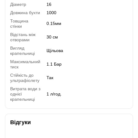
Діаметр
16
Довжина бухти
1000
Товщина
0.15мм
стінки
Відстань між
30 см
отворами
Вигляд
Щільова
крапельниці
Максимальний
1.1 Бар
тиск
Стійкість до
Так
ультрафіолету
Витрата води з
однієї
1 л/год.
крапельниці
Відгуки