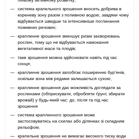
система крапельного зрошення вносить добрива в
кореневу зону разом з поливною водою, завдяки чому
відбувається швидше та інтенсивніше поглинання
поживних речовин;
краплинне зрошення зменшує ризик захворювань
рослин, тому що не відбувається намокання
вегетативної маси та плодів;
таке зрошення можна здійснювати навіть під час
сонця;
краплинне зрошення запобігає поширенню бур'янів,
оскільки зона між рядами залишається сухою;
краплинне зрошення дає можливість доглядати за
рослинами (обприскувати, обробляти ґрунт, збирати
врожай) у будь-який час: до, після та під час
зрошення
система краплинного зрошення може
застосовуватись на схилах або ділянках зі складним
рельєфом;
крапельне зрошення не вимагає високого тиску води