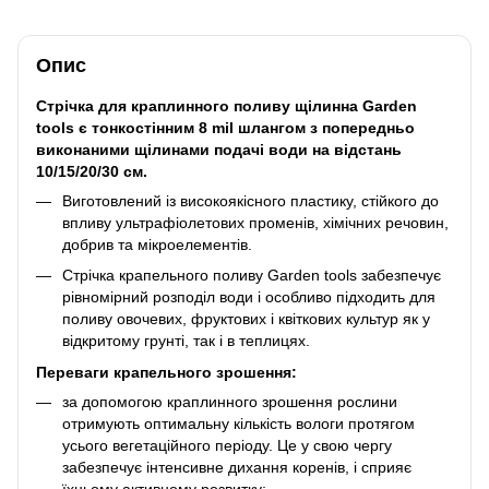
Опис
Стрічка для краплинного поливу щілинна Garden
tools є тонкостінним 8 mil шлангом з попередньо
виконаними щілинами подачі води на відстань
10/15/20/30 см.
Виготовлений із високоякісного пластику, стійкого до
впливу ультрафіолетових променів, хімічних речовин,
добрив та мікроелементів.
Стрічка крапельного поливу Garden tools забезпечує
рівномірний розподіл води і особливо підходить для
поливу овочевих, фруктових і квіткових культур як у
відкритому грунті, так і в теплицях.
Переваги крапельного зрошення:
за допомогою краплинного зрошення рослини
отримують оптимальну кількість вологи протягом
усього вегетаційного періоду. Це у свою чергу
забезпечує інтенсивне дихання коренів, і сприяє
їхньому активному розвитку;