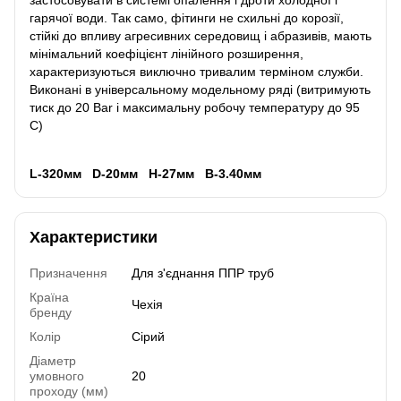
застосовувати в системі опалення і дроти холодної і
гарячої води. Так само, фітинги не схильні до корозії,
стійкі до впливу агресивних середовищ і абразивів, мають
мінімальний коефіцієнт лінійного розширення,
характеризуються виключно тривалим терміном служби.
Виконані в універсальному модельному ряді (витримують
тиск до 20 Bar і максимальну робочу температуру до 95
С)
L-320мм D-20мм H-27мм B-3.40мм
Характеристики
Призначення
Для з'єднання ППР труб
Країна
Чехія
бренду
Колір
Сірий
Діаметр
умовного
20
проходу (мм)