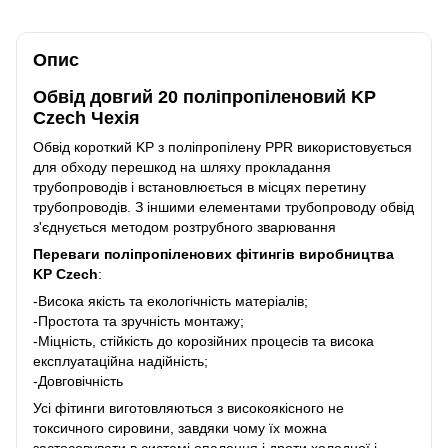
Опис
Обвід довгий 20 поліпропіленовий KP
Czech Чехія
Обвід короткий KP з поліпропілену PPR використовується
для обходу перешкод на шляху прокладання
трубопроводів і встановлюється в місцях перетину
трубопроводів. З іншими елементами трубопроводу обвід
з'єднується методом розтрубного зварювання
Переваги поліпропіленових фітингів виробництва
KP Czech
:
-Висока якість та екологічність матеріалів;
-Простота та зручність монтажу;
-Міцність, стійкість до корозійних процесів та висока
експлуатаційна надійність;
-Довговічність
Усі фітинги виготовляються з високоякісного не
токсичного сировини, завдяки чому їх можна