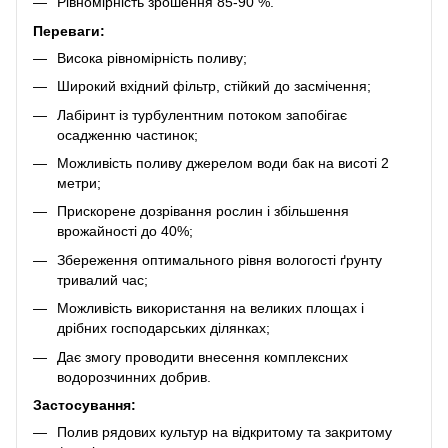
Рівномірність зрошення 85-90 %.
Переваги:
Висока рівномірність поливу;
Широкий вхідний фільтр, стійкий до засмічення;
Лабіринт із турбулентним потоком запобігає
осадженню частинок;
Можливість поливу джерелом води бак на висоті 2
метри;
Прискорене дозрівання рослин і збільшення
врожайності до 40%;
Збереження оптимального рівня вологості ґрунту
тривалий час;
Можливість використання на великих площах і
дрібних господарських ділянках;
Дає змогу проводити внесення комплексних
водорозчинних добрив.
Застосування:
Полив рядових культур на відкритому та закритому