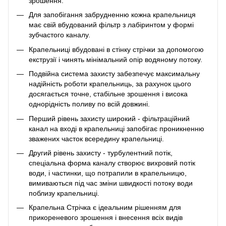
зрошення.
Для запобігання забрудненню кожна крапельниця
має свій вбудований фільтр з лабіринтом у формі
зубчастого каналу.
Крапельниці вбудовані в стінку стрічки за допомогою
екструзії і чинять мінімальний опір водяному потоку.
Подвійна система захисту забезпечує максимальну
надійність роботи крапельниць, за рахунок цього
досягається точне, стабільне зрошення і висока
однорідність поливу по всій довжині.
Перший рівень захисту широкий - фільтраційний
канал на вході в крапельниці запобігає проникненню
зважених часток всередину крапельниці.
Другий рівень захисту - турбулентний потік,
спеціальна форма каналу створює вихровий потік
води, і частинки, що потрапили в крапельницю,
вимиваються під час зміни швидкості потоку води
поблизу крапельниці.
Крапельна Стрічка є ідеальним рішенням для
прикореневого зрошення і внесення всіх видів