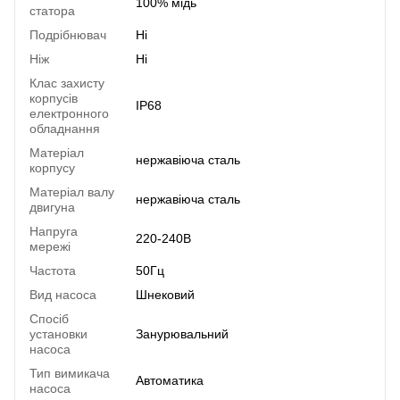
100% мідь
статора
Подрібнювач
Ні
Ніж
Ні
Клас захисту
корпусів
IP68
електронного
обладнання
Матеріал
нержавіюча сталь
корпусу
Матеріал валу
нержавіюча сталь
двигуна
Напруга
220-240В
мережі
Частота
50Гц
Вид насоса
Шнековий
Спосіб
установки
Занурювальний
насоса
Тип вимикача
Автоматика
насоса