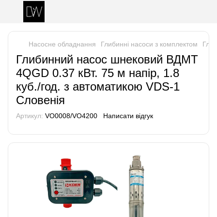
Насосне обладнання
Глибинні насоси з комплектом
Глиб
Глибинний насос шнековий ВДМТ
4QGD 0.37 кВт. 75 м напір, 1.8
куб./год. з автоматикою VDS-1
Словенія
Артикул:
VO0008/VO4200
Написати відгук