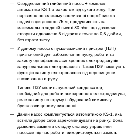
Свердловинний глибинний насос + комплект
автоматики KS-1 з захистом від сухого ходу. При
порівняно невеликому споживанні енергії висота
подачі води досягає 75 м, продуктивність на
максимально заданій висоті 30 л/хв, що дозволяє
створити одночасно 5 відкритих точок по 0,5 дюйми,
без втрати тиску.
У даному насосі є пуско-захисний пристрій (ПЗП)
призначений для забезпечення пуску, роботи та
захисту однофазних асинхронних електродвигунів
занурювальних електронасосів. Також ПЗУ виконують
функцію захисту електронасоса від перевищення
споживаного струму.
Типове ПЗУ містить пусковий конденсатор,
необхідний для роботи асинхронного електродвигуна,
реле захисту по струму і вбудований вимикач у
бризкозахищеному виконанні.
Даний насос комплектується автоматикою KS-1, яка
встигла добре себе зарекомендувати на ринку. Вона
дозволяє замінити складну систему управління
насосом під час роботи, використовується замість