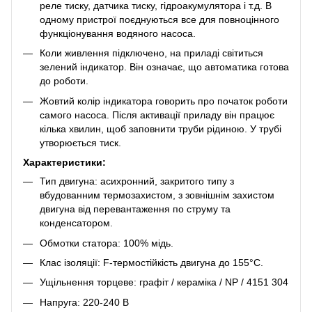
реле тиску, датчика тиску, гідроакумулятора і т.д. В
одному пристрої поєднуються все для повноцінного
функціонування водяного насоса.
Коли живлення підключено, на приладі світиться
зелений індикатор. Він означає, що автоматика готова
до роботи.
Жовтий колір індикатора говорить про початок роботи
самого насоса. Після активації приладу він працює
кілька хвилин, щоб заповнити труби рідиною. У трубі
утворюється тиск.
Характеристики:
Тип двигуна: асихронний, закритого типу з
вбудованним термозахистом, з зовнішнім захистом
двигуна від перевантаження по струму та
конденсатором.
Обмотки статора: 100% мідь.
Клас ізоляції: F-термостійкість двигуна до 155°С.
Ущільнення торцеве: графіт / кераміка / NP / 4151 304
Напруга: 220-240 В