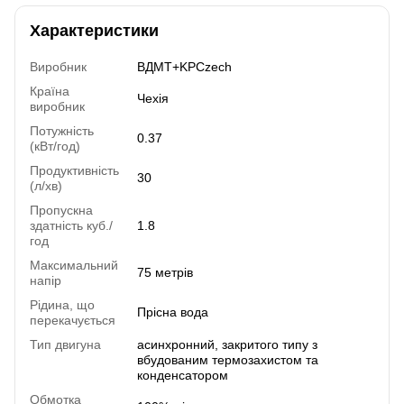
Характеристики
Виробник
ВДМТ+KPCzech
Країна
Чехія
виробник
Потужність
0.37
(кВт/год)
Продуктивність
30
(л/хв)
Пропускна
здатність куб./
1.8
год
Максимальний
75 метрів
напір
Рідина, що
Прісна вода
перекачується
Тип двигуна
асинхронний, закритого типу з
вбудованим термозахистом та
конденсатором
Обмотка