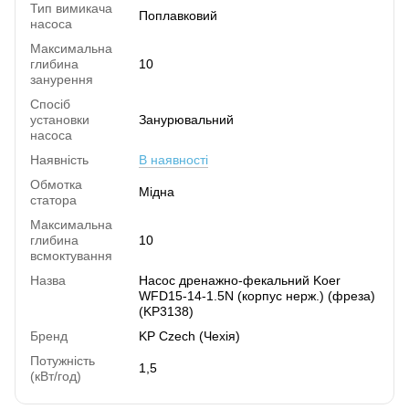
Тип вимикача
Поплавковий
насоса
Максимальна
глибина
10
занурення
Спосіб
установки
Занурювальний
насоса
Наявність
В наявності
Обмотка
Мідна
статора
Максимальна
глибина
10
всмоктування
Назва
Насос дренажно-фекальний Koer
WFD15-14-1.5N (корпус нерж.) (фреза)
(KP3138)
Бренд
KP Czech (Чехія)
Потужність
1,5
(кВт/год)