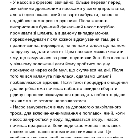
- У насосів з фрезою, звичайно, більше переваг перед
звичайними дренажними насосами у вигляді крильчатки,
але є і один нюанс, який не варто забувати, насос не
подрібнює памперси та рушники. Після кожного
використання будь-який фекальний насос потрібно
промивати зі шланга, а в даному випадку можна
порекомендувати після кожної відкачування там, де є
прання-ванна, перевіряти, чи не намоталося що на ножі
та вручну видалити сміття. Цим насосом можна чистити
яму, що замулилася за роки, опустивши його без шланга і
у вільному положенні дати йому пройтися по дну
прокачуючи через себе мул, що скупчився на дні. Після
того як вся каламута піднялася, одягаємо шланг і
позбавляємося відходів. Після такої процедури очищення
дна вигрібна яма починає набагато швидше вбирати
рідину і процеси відкачування проводять набагато рідше,
так як яма не встигає наповнюватися.
- Насос занурюється в яму за допомогою закріпленого
троса, для включення-вимикання є поплавок, який, коли
насос занурюється у воду, піднімається вгору, і насос
починає працювати. Коли води стає менше і поплавок
нахиляється, насос автоматично вимикається. Це
зроблено для того, щоб насос, викачавши воду до кінця,