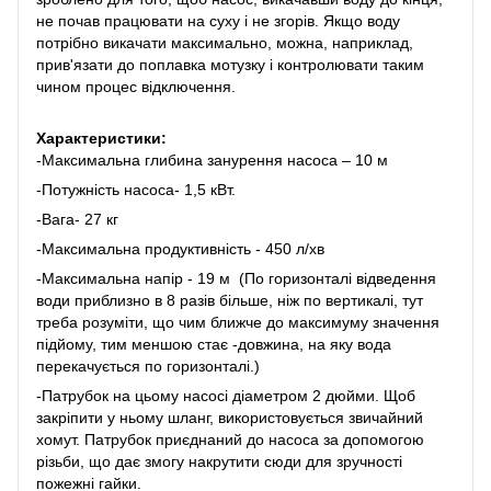
не почав працювати на суху і не згорів. Якщо воду
потрібно викачати максимально, можна, наприклад,
прив'язати до поплавка мотузку і контролювати таким
чином процес відключення.
Характеристики:
-Максимальна глибина занурення насоса – 10 м
-Потужність насоса- 1,5 кВт.
-Вага- 27 кг
-Максимальна продуктивність - 450 л/хв
-Максимальна напір - 19 м (По горизонталі відведення
води приблизно в 8 разів більше, ніж по вертикалі, тут
треба розуміти, що чим ближче до максимуму значення
підйому, тим меншою стає -довжина, на яку вода
перекачується по горизонталі.)
-Патрубок на цьому насосі діаметром 2 дюйми. Щоб
закріпити у ньому шланг, використовується звичайний
хомут. Патрубок приєднаний до насоса за допомогою
різьби, що дає змогу накрутити сюди для зручності
пожежні гайки.