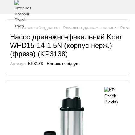
Насосне обладнання
Фекально-дренажні насоси
Фекальн
Насос дренажно-фекальний Koer
WFD15-14-1.5N (корпус нерж.)
(фреза) (KP3138)
Артикул:
KP3138
Написати відгук