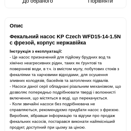
До обраного
Порівняти
Опис
Фекальний насос KP Czech WFD15-14-1.5N
с фрезой, корпус нержавійка
Інструкція з експлуатації:
- Це насос призначений для підйому брудних вод та
хімічно неагресивних рідин, таких як ґрунтові та
поверхневі води, в т.ч. із вмістом мулу, побутових стоків з
фекаліями та харчовими відходами, для осушення
зливних колодязів, басейнів та затоплених підвалів.
- Насоси даної серії обладнані різальним механізмом, що
дозволяє попередньо подрібнювати тверді і волокнисті
включення, що містяться в воді, що перекачується.
- Коли звичайні насоси без подрібнювача не
справляються, рекомендуємо придбати насос з фрезою.
Виробник, зібравши інформацію та відгуки про продаж
фекальних насосів, постарався виконати найякісніший
продукт, доступний при цьому за ціною.