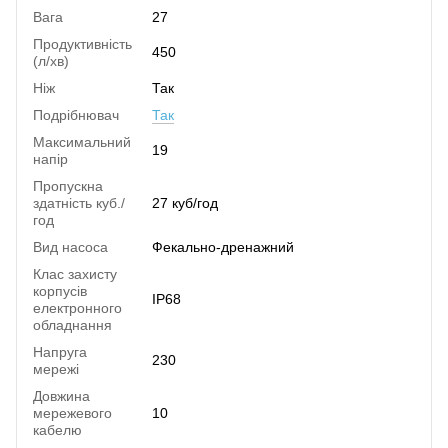
Вага
27
Продуктивність
450
(л/хв)
Ніж
Так
Подрібнювач
Так
Максимальний
19
напір
Пропускна
здатність куб./
27 куб/год
год
Вид насоса
Фекально-дренажний
Клас захисту
корпусів
IP68
електронного
обладнання
Напруга
230
мережі
Довжина
мережевого
10
кабелю