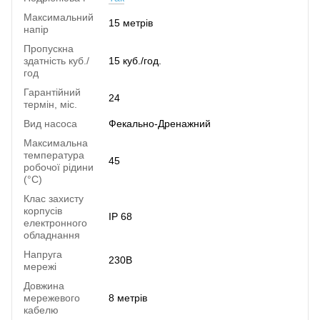
Максимальний
15 метрів
напір
Пропускна
здатність куб./
15 куб./год.
год
Гарантійний
24
термін, міс.
Вид насоса
Фекально-Дренажний
Максимальна
температура
45
робочої рідини
(°C)
Клас захисту
корпусів
IP 68
електронного
обладнання
Напруга
230В
мережі
Довжина
мережевого
8 метрів
кабелю