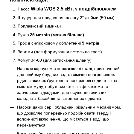
Wisla WQS 2.5 кВт. з подрібнювачем
Насос
Штуцер для прєднання шлангу 2" дюйми (50 мм)
Поплавковий вимикач
Рукав
25 метрів (можна більше)
Трос в силіконовому обплетенні
5 метрів
Зажими (для формування петель на тросі)
Хомут 34-60 (для затискання шлангу)
Насос із корпусом з нержавіючої сталі, призначений
для підйому брудних вод та хімічно неагресивних
рідин, таких як ґрунтові та поверхневі води, в т.ч. із
вмістом мулу, побутових стоків з фекаліями та
харчовими відходами, для осушення зливних
колодязів, басейнів та затоплених підвалів.
Насоси даної серії обладнані різальним механізмом,
що дозволяє попередньо подрібнювати тверді і
волокнисті включення, що містяться в воді, що
перекачується.
Коли звичайні насоси ріжучого елемента не