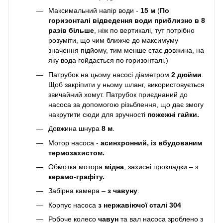
Максимальний напір води -
15 м
(
По
горизонталі відведення води приблизно в 8
разів більше
, ніж по вертикалі, тут потрібно
розуміти, що чим ближче до максимуму
значення підйому, тим менше стає довжина, на
яку вода гойдається по горизонталі.)
Патрубок на цьому насосі діаметром
2 дюйми
.
Щоб закріпити у ньому шланг, використовується
звичайний хомут. Патрубок приєднаний до
насоса за допомогою різьблення, що дає змогу
накрутити сюди для зручності
пожежні гайки.
Довжина шнура
8 м
.
Мотор насоса -
асинхронний, із вбудованим
термозахистом.
Обмотка мотора
мідна
, захисні прокладки – з
керамо-графіту.
Забірна камера –
з чавуну
.
Корпус насоса
з нержавіючої сталі 304
Робоче колесо
чавун
та вал насоса зроблено з