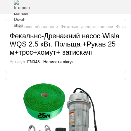
Насосне обладнання
Фекально-дренажні насоси
Фекальн
Фекально-Дренажний насос Wisla
WQS 2.5 кВт. Польща +Рукав 25
м+трос+хомут+ затискачі
Артикул:
FN048
Написати відгук