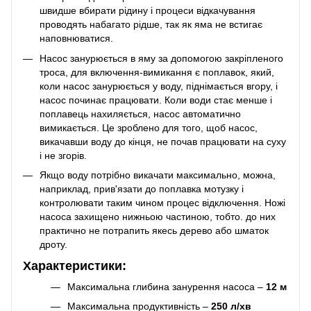
швидше вбирати рідину і процеси відкачування
проводять набагато рідше, так як яма не встигає
наповнюватися.
Насос занурюється в яму за допомогою закріпленого
троса, для включення-вимикання є поплавок, який,
коли насос занурюється у воду, піднімається вгору, і
насос починає працювати. Коли води стає менше і
поплавець нахиляється, насос автоматично
вимикається. Це зроблено для того, щоб насос,
викачавши воду до кінця, не почав працювати на суху
і не згорів.
Якщо воду потрібно викачати максимально, можна,
наприклад, прив'язати до поплавка мотузку і
контролювати таким чином процес відключення. Ножі
насоса захищено нижньою частиною, тобто. до них
практично не потрапить якесь дерево або шматок
дроту.
Характеристики:
Максимальна глибина занурення насоса –
12 м
Максимальна продуктивність –
250 л/хв