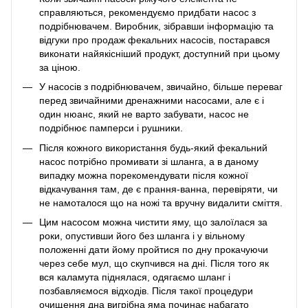
справляються, рекомендуємо придбати насос з
подрібнювачем. Виробник, зібравши інформацію та
відгуки про продаж фекальних насосів, постарався
виконати найякісніший продукт, доступний при цьому
за ціною.
У насосів з подрібнювачем, звичайно, більше переваг
перед звичайними дренажними насосами, але є і
один нюанс, який не варто забувати, насос не
подрібнює памперси і рушники.
Після кожного використання будь-який фекальний
насос потрібно промивати зі шланга, а в даному
випадку можна порекомендувати після кожної
відкачування там, де є прання-ванна, перевіряти, чи
не намоталося що на ножі та вручну видалити сміття.
Цим насосом можна чистити яму, що залоїлася за
роки, опустивши його без шланга і у вільному
положенні дати йому пройтися по дну прокачуючи
через себе мул, що скупчився на дні. Після того як
вся каламута піднялася, одягаємо шланг і
позбавляємося відходів. Після такої процедури
очищення дна вигрібна яма починає набагато