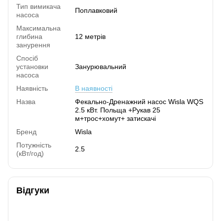
Тип вимикача
Поплавковий
насоса
Максимальна
глибина
12 метрів
занурення
Спосіб
установки
Занурювальний
насоса
Наявність
В наявності
Назва
Фекально-Дренажний насос Wisla WQS
2.5 кВт. Польща +Рукав 25
м+трос+хомут+ затискачі
Бренд
Wisla
Потужність
2.5
(кВт/год)
Відгуки