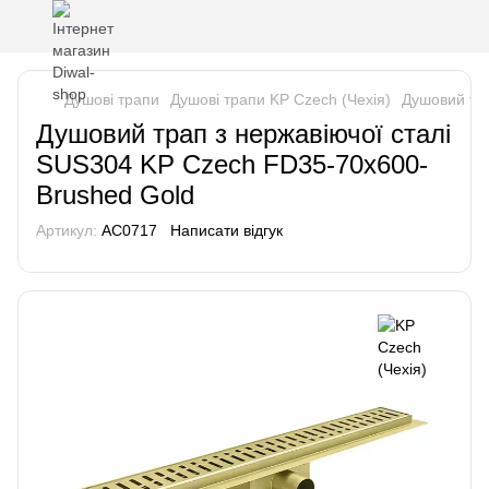
Душові трапи
Душові трапи KP Czech (Чехія)
Душовий тра
Душовий трап з нержавіючої сталі
SUS304 KP Czech FD35-70x600-
Brushed Gold
Артикул:
AC0717
Написати відгук