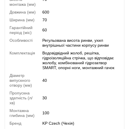
монтажа (мм)
Довжина (мм)
600
Ширина (мм)
70
Гарантійний
60
період (міс)
Особливості
Регульована висота ринви, ухил
внутрішньої частини корпусу ринви
Комплектація
Водовідвідний жолоб, решітка,
гідроізоляційна стрічка, що відповідає
жолобу, комбінований гідрозатвор
SMART, опорні ноги, монтажний гачок
Діаметр
випускного
40
отвору (мм)
Пропускна
здатність (л/
30
хв)
Монтажна
100
глибина (мм)
Бренд
KP Czech (Чехія)