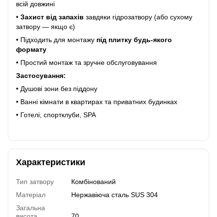
всій довжині
•
Захист від запахів
завдяки гідрозатвору (або сухому
затвору — якщо є)
• Підходить для монтажу
під плитку будь-якого
формату
• Простий монтаж та зручне обслуговування
Застосування:
• Душові зони без піддону
• Ванні кімнати в квартирах та приватних будинках
• Готелі, спортклуби, SPA
Характеристики
Тип затвору
Комбінований
Матеріал
Нержавіюча сталь SUS 304
Загальна
висота
70