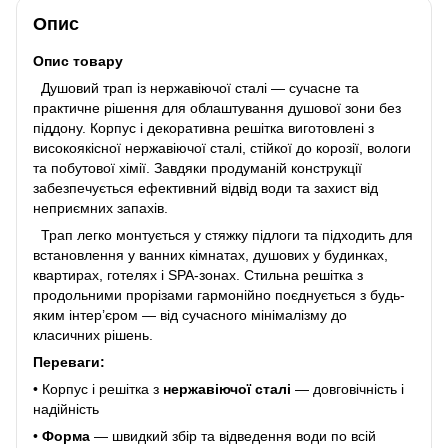
Опис
Опис товару
Душовий трап із нержавіючої сталі — сучасне та
практичне рішення для облаштування душової зони без
піддону. Корпус і декоративна решітка виготовлені з
високоякісної нержавіючої сталі, стійкої до корозії, вологи
та побутової хімії. Завдяки продуманій конструкції
забезпечується ефективний відвід води та захист від
неприємних запахів.
Трап легко монтується у стяжку підлоги та підходить для
встановлення у ванних кімнатах, душових у будинках,
квартирах, готелях і SPA-зонах. Стильна решітка з
продольними прорізами гармонійно поєднується з будь-
яким інтер’єром — від сучасного мінімалізму до
класичних рішень.
Переваги:
• Корпус і решітка з
нержавіючої сталі
— довговічність і
надійність
•
Форма
— швидкий збір та відведення води по всій