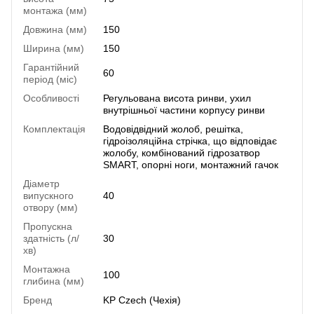
монтажа (мм)
Довжина (мм)
150
Ширина (мм)
150
Гарантійний
60
період (міс)
Особливості
Регульована висота ринви, ухил
внутрішньої частини корпусу ринви
Комплектація
Водовідвідний жолоб, решітка,
гідроізоляційна стрічка, що відповідає
жолобу, комбінований гідрозатвор
SMART, опорні ноги, монтажний гачок
Діаметр
випускного
40
отвору (мм)
Пропускна
здатність (л/
30
хв)
Монтажна
100
глибина (мм)
Бренд
KP Czech (Чехія)