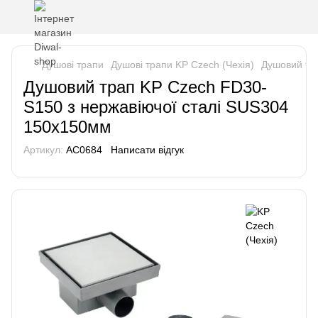
Душові трапи
Душові трапи KP Czech (Чехія)
Душовий тр
Душовий трап KP Czech FD30-
S150 з нержавіючої сталі SUS304
150x150мм
Артикул:
AC0684
Написати відгук