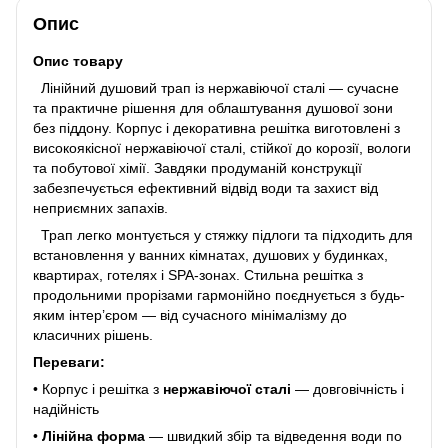
Опис
Опис товару
Лінійний душовий трап із нержавіючої сталі — сучасне
та практичне рішення для облаштування душової зони
без піддону. Корпус і декоративна решітка виготовлені з
високоякісної нержавіючої сталі, стійкої до корозії, вологи
та побутової хімії. Завдяки продуманій конструкції
забезпечується ефективний відвід води та захист від
неприємних запахів.
Трап легко монтується у стяжку підлоги та підходить для
встановлення у ванних кімнатах, душових у будинках,
квартирах, готелях і SPA-зонах. Стильна решітка з
продольними прорізами гармонійно поєднується з будь-
яким інтер’єром — від сучасного мінімалізму до
класичних рішень.
Переваги:
• Корпус і решітка з
нержавіючої сталі
— довговічність і
надійність
•
Лінійна форма
— швидкий збір та відведення води по