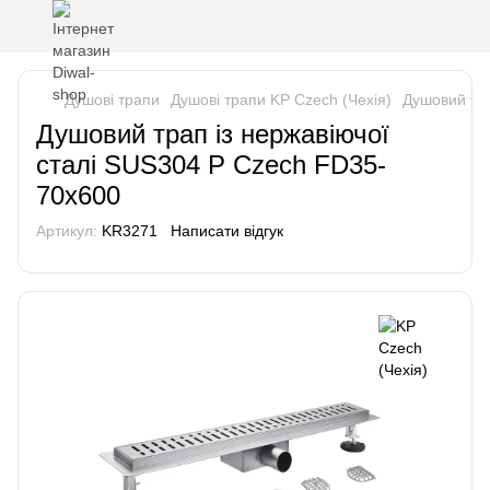
Душові трапи
Душові трапи KP Czech (Чехія)
Душовий тра
Душовий трап із нержавіючої
сталі SUS304 P Czech FD35-
70x600
Артикул:
KR3271
Написати відгук