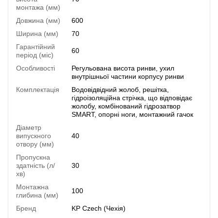
монтажа (мм)
Довжина (мм)
600
Ширина (мм)
70
Гарантійний
60
період (міс)
Особливості
Регульована висота ринви, ухил
внутрішньої частини корпусу ринви
Комплектація
Водовідвідний жолоб, решітка,
гідроізоляційна стрічка, що відповідає
жолобу, комбінований гідрозатвор
SMART, опорні ноги, монтажний гачок
Діаметр
випускного
40
отвору (мм)
Пропускна
здатність (л/
30
хв)
Монтажна
100
глибина (мм)
Бренд
KP Czech (Чехія)