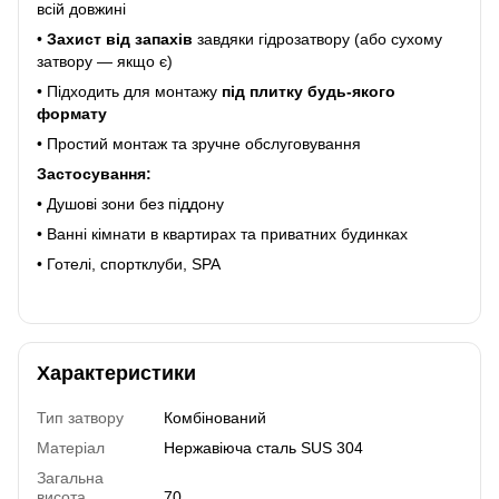
всій довжині
•
Захист від запахів
завдяки гідрозатвору (або сухому
затвору — якщо є)
• Підходить для монтажу
під плитку будь-якого
формату
• Простий монтаж та зручне обслуговування
Застосування:
• Душові зони без піддону
• Ванні кімнати в квартирах та приватних будинках
• Готелі, спортклуби, SPA
Характеристики
Тип затвору
Комбінований
Матеріал
Нержавіюча сталь SUS 304
Загальна
висота
70