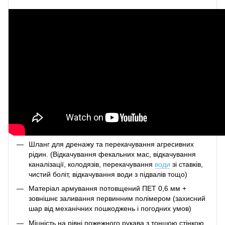
Шланг для дренажу та перекачування агресивних
рідин. (Відкачування фекальних мас, відкачування
каналізації, колодязів, перекачування
води
зі ставків,
чистий боліт, відкачування води з підвалів тощо)
Матеріал армування потовщений ПЕТ 0,6 мм +
зовнішнє заливання первинним полімером (захисний
шар від механічних пошкоджень і погодних умов)
Міцність на рівні пожежного рукава з тоншою стінкою,