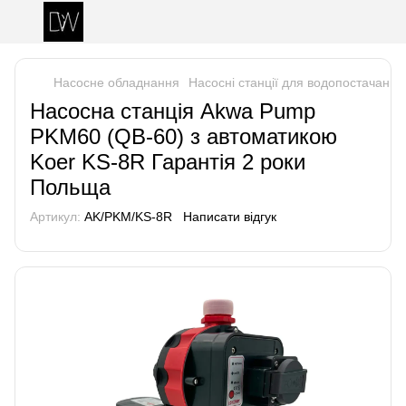
Насосне обладнання
Насосні станції для водопостачання
Насосна станція Akwa Pump
PKM60 (QB-60) з автоматикою
Koer KS-8R Гарантія 2 роки
Польща
Артикул:
AK/PKM/KS-8R
Написати відгук