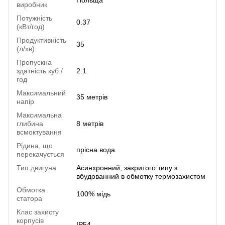
Польща
виробник
Потужність
0.37
(кВт/год)
Продуктивність
35
(л/хв)
Пропускна
здатність куб./
2.1
год
Максимальний
35 метрів
напір
Максимальна
глибина
8 метрів
всмоктування
Рідина, що
прісна вода
перекачується
Тип двигуна
Асинхронний, закритого типу з
вбудованний в обмотку термозахистом
Обмотка
100% мідь
статора
Клас захисту
корпусів
IP54