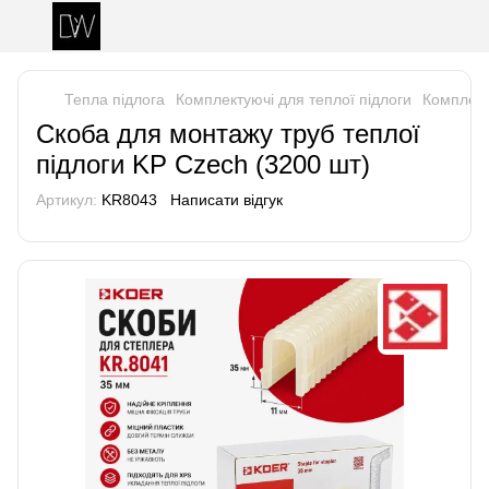
Тепла підлога
Комплектуючі для теплої підлоги
Комплект
Скоба для монтажу труб теплої
підлоги KP Czech (3200 шт)
Артикул:
KR8043
Написати відгук