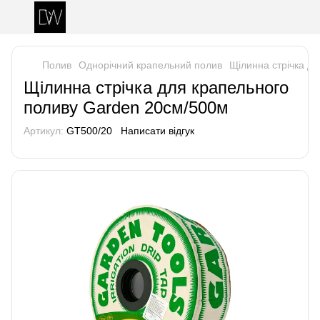
Полив
Однорічний крапельний полив
Щілинна стрічка д
Щілинна стрічка для крапельного
поливу Garden 20см/500м
Артикул:
GT500/20
Написати відгук