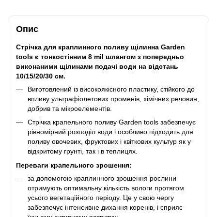
Опис
Стрічка для краплинного поливу щілинна Garden
tools є тонкостінним 8 mil шлангом з попередньо
виконаними щілинами подачі води на відстань
10/15/20/30 см.
Виготовлений із високоякісного пластику, стійкого до
впливу ультрафіолетових променів, хімічних речовин,
добрив та мікроелементів.
Стрічка крапельного поливу Garden tools забезпечує
рівномірний розподіл води і особливо підходить для
поливу овочевих, фруктових і квіткових культур як у
відкритому грунті, так і в теплицях.
Переваги крапельного зрошення:
за допомогою краплинного зрошення рослини
отримують оптимальну кількість вологи протягом
усього вегетаційного періоду. Це у свою чергу
забезпечує інтенсивне дихання коренів, і сприяє
їхньому активному розвитку;