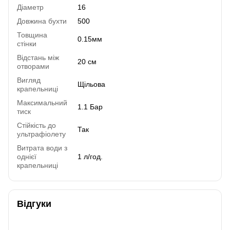
Діаметр
16
Довжина бухти
500
Товщина
0.15мм
стінки
Відстань між
20 см
отворами
Вигляд
Щільова
крапельниці
Максимальний
1.1 Бар
тиск
Стійкість до
Так
ультрафіолету
Витрата води з
однієї
1 л/год.
крапельниці
Відгуки