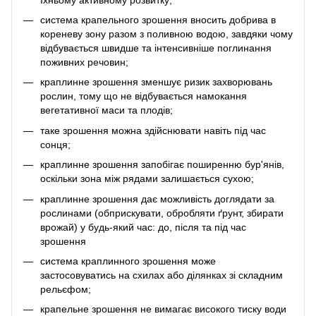
система крапельного зрошення вносить добрива в
кореневу зону разом з поливною водою, завдяки чому
відбувається швидше та інтенсивніше поглинання
поживних речовин;
краплинне зрошення зменшує ризик захворювань
рослин, тому що не відбувається намокання
вегетативної маси та плодів;
таке зрошення можна здійснювати навіть під час
сонця;
краплинне зрошення запобігає поширенню бур'янів,
оскільки зона між рядами залишається сухою;
краплинне зрошення дає можливість доглядати за
рослинами (обприскувати, обробляти ґрунт, збирати
врожай) у будь-який час: до, після та під час
зрошення
система краплинного зрошення може
застосовуватись на схилах або ділянках зі складним
рельєфом;
крапельне зрошення не вимагає високого тиску води