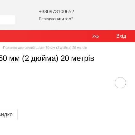
+380973100652
Передзвонити вам?
Вхід
Укр
Пожежно-дренажний шланг 50 мм (2 дюйма) 20 метрів
0 мм (2 дюйма) 20 метрів
видко