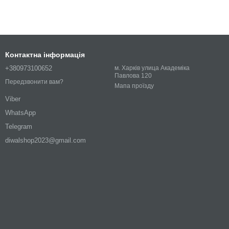
Контактна інформація
+380973100652
м. Харків улица Академіка
Павлова 120
Передзвонити вам?
Мапа проїзду
Viber
WhatsApp
Telegram
diwalshop2023@gmail.com