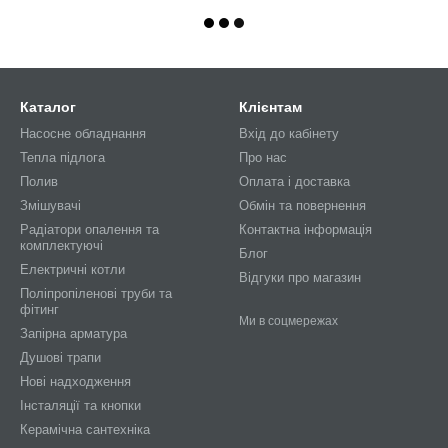
Каталог
Клієнтам
Насосне обладнання
Вхід до кабінету
Тепла підлога
Про нас
Полив
Оплата і доставка
Змішувачі
Обмін та повернення
Радіатори опалення та
Контактна інформація
комплектуючі
Блог
Електричні котли
Відгуки про магазин
Поліпропіленові труби та
фітинг
Ми в соцмережах
Запірна арматура
Душові трапи
Нові надходження
Інсталяції та кнопки
Керамічна сантехніка