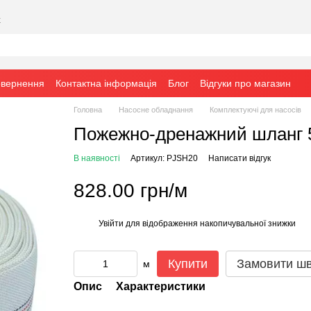
х
овернення
Контактна інформація
Блог
Відгуки про магазин
Головна
Насосне обладнання
Комплектуючі для насосів
Пожежно-дренажний шланг 5
В наявності
Артикул: PJSH20
Написати відгук
828.00 грн/м
Увійти
для відображення накопичувальної знижки
%
Купити
Замовити ш
м
Опис
Характеристики