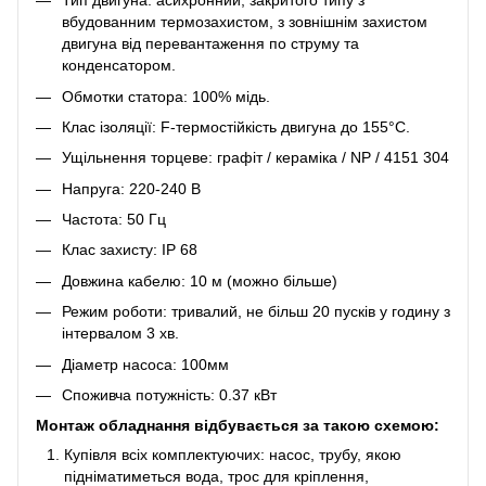
Тип двигуна: асихронний, закритого типу з
вбудованним термозахистом, з зовнішнім захистом
двигуна від перевантаження по струму та
конденсатором.
Обмотки статора: 100% мідь.
Клас ізоляції: F-термостійкість двигуна до 155°С.
Ущільнення торцеве: графіт / кераміка / NP / 4151 304
Напруга: 220-240 В
Частота: 50 Гц
Клас захисту: IP 68
Довжина кабелю: 10 м (можно більше)
Режим роботи: тривалий, не більш 20 пусків у годину з
інтервалом 3 хв.
Діаметр насоса: 100мм
Споживча потужність: 0.37 кВт
Монтаж обладнання відбувається за такою схемою:
Купівля всіх комплектуючих: насос, трубу, якою
підніматиметься вода, трос для кріплення,