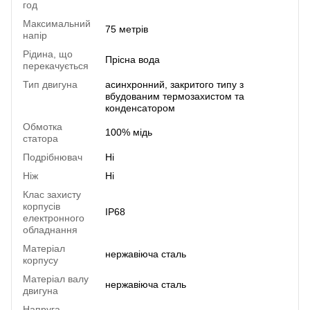
год
Максимальний
75 метрів
напір
Рідина, що
Прісна вода
перекачується
Тип двигуна
асинхронний, закритого типу з
вбудованим термозахистом та
конденсатором
Обмотка
100% мідь
статора
Подрібнювач
Ні
Ніж
Ні
Клас захисту
корпусів
IP68
електронного
обладнання
Матеріал
нержавіюча сталь
корпусу
Матеріал валу
нержавіюча сталь
двигуна
Напруга