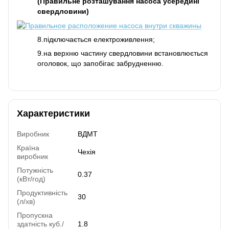
(Правильне розташування насоса усередині
свердловини)
8.підключається електроживлення;
9.на верхню частину свердловини встановлюється
оголовок, що запобігає забрудненню.
Характеристики
Виробник
ВДМТ
Країна
Чехія
виробник
Потужність
0.37
(кВт/год)
Продуктивність
30
(л/хв)
Пропускна
здатність куб./
1.8