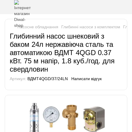
Насосне обладнання
Глибинні насоси з комплектом
Глиб
Глибинний насос шнековий з
баком 24л нержавіюча сталь та
автоматикою ВДМТ 4QGD 0.37
кВт. 75 м напір, 1.8 куб./год. для
свердловин
Артикул:
ВДМТ4QGD/37/24LN
Написати відгук