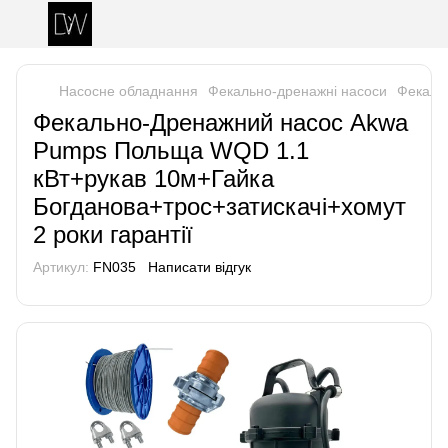
Насосне обладнання
Фекально-дренажні насоси
Фекальн
Фекально-Дренажний насос Akwa
Pumps Польща WQD 1.1
кВт+рукав 10м+Гайка
Богданова+трос+затискачі+хомут
2 роки гарантії
Артикул:
FN035
Написати відгук