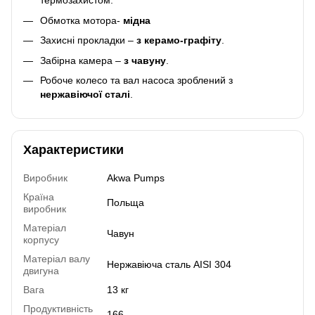
термозахистом.
Обмотка мотора-
мідна
Захисні прокладки –
з керамо-графіту
.
Забірна камера –
з чавуну
.
Робоче колесо та вал насоса зроблений з
нержавіючої сталі
.
Характеристики
Виробник
Akwa Pumps
Країна
Польща
виробник
Матеріал
Чавун
корпусу
Матеріал валу
Нержавіюча сталь AISI 304
двигуна
Вага
13 кг
Продуктивність
166