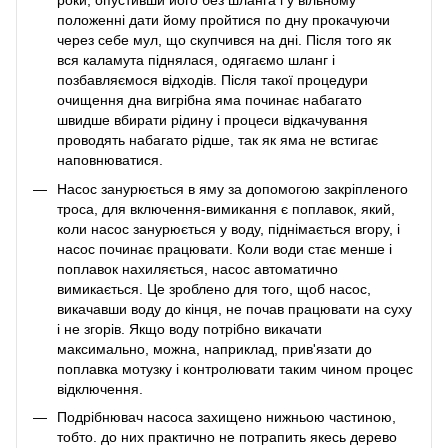
роки, опустивши його без шланга і у вільному
положенні дати йому пройтися по дну прокачуючи
через себе мул, що скупчився на дні. Після того як
вся каламута піднялася, одягаємо шланг і
позбавляємося відходів. Після такої процедури
очищення дна вигрібна яма починає набагато
швидше вбирати рідину і процеси відкачування
проводять набагато рідше, так як яма не встигає
наповнюватися.
Насос занурюється в яму за допомогою закріпленого
троса, для включення-вимикання є поплавок, який,
коли насос занурюється у воду, піднімається вгору, і
насос починає працювати. Коли води стає менше і
поплавок нахиляється, насос автоматично
вимикається. Це зроблено для того, щоб насос,
викачавши воду до кінця, не почав працювати на суху
і не згорів. Якщо воду потрібно викачати
максимально, можна, наприклад, прив'язати до
поплавка мотузку і контролювати таким чином процес
відключення.
Подрібнювач насоса захищено нижньою частиною,
тобто. до них практично не потрапить якесь дерево