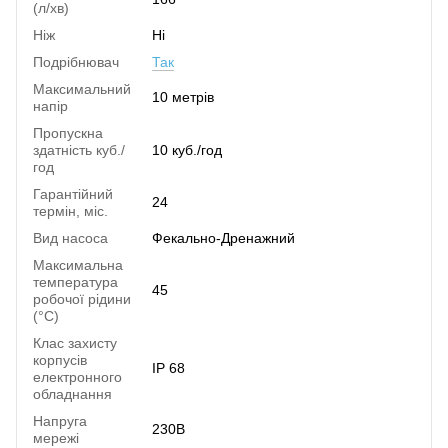
(л/хв)
Ніж
Ні
Подрібнювач
Так
Максимальний
10 метрів
напір
Пропускна
здатність куб./
10 куб./год
год
Гарантійний
24
термін, міс.
Вид насоса
Фекально-Дренажний
Максимальна
температура
45
робочої рідини
(°C)
Клас захисту
корпусів
IP 68
електронного
обладнання
Напруга
230В
мережі