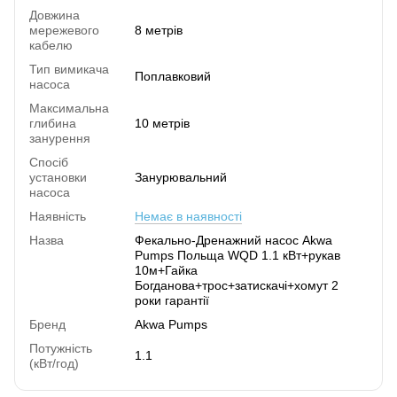
Довжина
мережевого
8 метрів
кабелю
Тип вимикача
Поплавковий
насоса
Максимальна
глибина
10 метрів
занурення
Спосіб
установки
Занурювальний
насоса
Наявність
Немає в наявності
Назва
Фекально-Дренажний насос Akwa
Pumps Польща WQD 1.1 кВт+рукав
10м+Гайка
Богданова+трос+затискачі+хомут 2
роки гарантії
Бренд
Akwa Pumps
Потужність
1.1
(кВт/год)