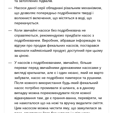
та затоплених підвалів.
Насоси даної серії обладнані різальним механізмом,
що дозволяє попередньо подрібнювати тверді і
волокнисті включення, що містяться в воді, що
перекачується.
Коли звичайні насоси без подрібнювача не
справляються, рекомендуємо придбати насос з
подрібнювачем. Виробник, зібравши інформацію та
відгуки про продаж фекальних насосів, постарався
виконати найякісніший продукт, доступний при цьому
за ціною.
У насосів з подрібнювачами, звичайно, більше
переваг перед звичайними дренажними насосами у
вигляді крильчатки, але є і один нюанс, який не варто
забувати, насос не подрібнює памперси та рушники.
Після кожного використання будь-який фекальний
насос потрібно промивати зі шланга, а в даному
випадку можна порекомендувати після кожної
відкачування там, де є прання-ванна, перевіряти, чи
не намоталося що на ножі та вручну видалити сміття.
Цим насосом можна чистити яму, що замулилася за