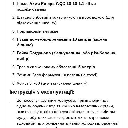
Насос
Akwa Pumps WQD 10-10-1.1 кВт.
з
подрібнювачем
Штуцер різбовий з контргайкою та прокладкою (для
підключення шлангу)
Поплавковий вимикач
Рукав пожежно-дренажний 10 метрів (можна
більше)
Гайка Богданова (з'єднувальна, або різьбова на
вибір)
Трос в силіконовому обплетенні
5 метрів
Зажими (для формування петель на тросі)
Хомут 34-60 (для затискання шлангу)
Інструкція з експлуатації:
Це насос із чавунним корпусом, призначений для
підйому брудних вод та хімічно неагресивних рідин,
таких як ґрунтові та поверхневі води, в т.ч. із вмістом
мулу, побутових стоків з фекаліями та харчовими
відходами, для осушення зливних колодязів, басейнів