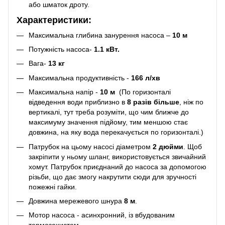
або шматок дроту.
Характеристики:
Максимальна глибина занурення насоса –
10 м
Потужність насоса-
1.1 кВт.
Вага-
13 кг
Максимальна продуктивність -
166 л/хв
Максимальна напір -
10 м
(По горизонталі
відведення води приблизно в
8 разів більше
, ніж по
вертикалі, тут треба розуміти, що чим ближче до
максимуму значення підйому, тим меншою стає
довжина, на яку вода перекачується по горизонталі.)
Патрубок на цьому насосі діаметром
2 дюйми
. Щоб
закріпити у ньому шланг, використовується звичайний
хомут. Патрубок приєднаний до насоса за допомогою
різьби, що дає змогу накрутити сюди для зручності
пожежні гайки.
Довжина мережевого шнура
8 м
.
Мотор насоса - асинхронний, із вбудованим