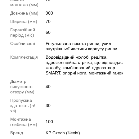
монтажа (мм)
Довжина (мм)
900
Ширина (мм)
70
Гарантійний
60
період (міс)
Особливості
Регульована висота ринви, ухил
внутрішньої частини корпусу ринви
Комплектація
Водовідвідний жолоб, решітка,
гідроізоляційна стрічка, що відповідає
жолобу, комбінований гідрозатвор
SMART, опорні ноги, монтажний гачок
Діаметр
випускного
40
отвору (мм)
Пропускна
здатність (л/
30
хв)
Монтажна
100
глибина (мм)
Бренд
KP Czech (Чехія)