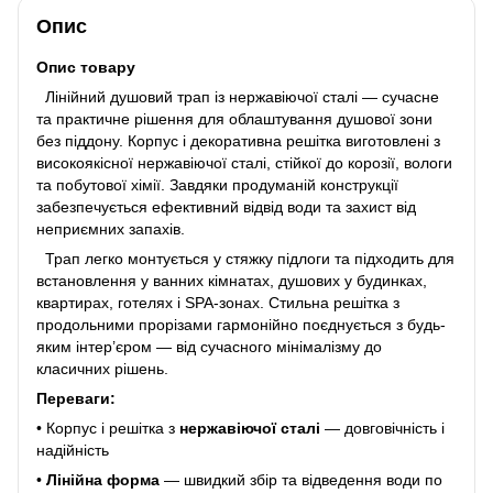
Опис
Опис товару
Лінійний душовий трап із нержавіючої сталі — сучасне
та практичне рішення для облаштування душової зони
без піддону. Корпус і декоративна решітка виготовлені з
високоякісної нержавіючої сталі, стійкої до корозії, вологи
та побутової хімії. Завдяки продуманій конструкції
забезпечується ефективний відвід води та захист від
неприємних запахів.
Трап легко монтується у стяжку підлоги та підходить для
встановлення у ванних кімнатах, душових у будинках,
квартирах, готелях і SPA-зонах. Стильна решітка з
продольними прорізами гармонійно поєднується з будь-
яким інтер’єром — від сучасного мінімалізму до
класичних рішень.
Переваги:
• Корпус і решітка з
нержавіючої сталі
— довговічність і
надійність
•
Лінійна форма
— швидкий збір та відведення води по