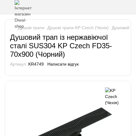
Душові трапи
Душові трапи KP Czech (Чехія)
Душовий тра
Душовий трап із нержавіючої
сталі SUS304 KP Czech FD35-
70x900 (Чорний)
Артикул:
KR4749
Написати відгук