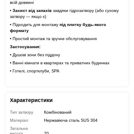
всій довжині
•
Захист від запахів
завдяки гідрозатвору (або сухому
затвору — якщо є)
• Підходить для монтажу
під плитку будь-якого
формату
• Простий монтаж та зручне обслуговування
Застосування:
• Душові зони без піддону
• Ванні кімнати в квартирах та приватних будинках
• Готелі, спортклуби, SPA
Характеристики
Тип затвору
Комбінований
Матеріал
Нержавіюча сталь SUS 304
Загальна
висота
70