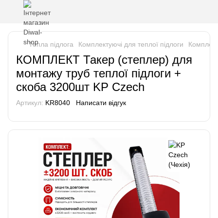
Тепла підлога
Комплектуючі для теплої підлоги
Комплект
КОМПЛЕКТ Такер (степлер) для
монтажу труб теплої підлоги +
скоба 3200шт KP Czech
Артикул:
KR8040
Написати відгук