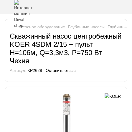
Насосное оборудование
Глубинные насосы
Глубинные 
Скважинный насос центробежный
KOER 4SDM 2/15 + пульт
Н=106м, Q=3,3м3, P=750 Вт
Чехия
Артикул:
KP2629
Оставить отзыв