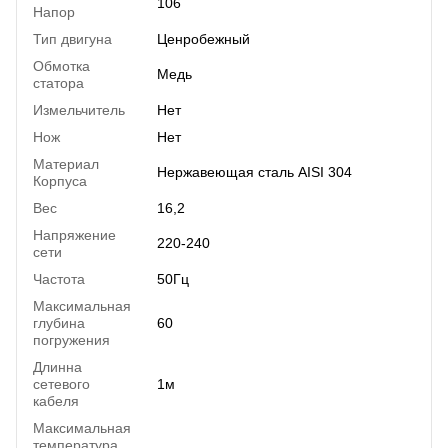
106
Напор
Тип двигуна
Ценробежный
Обмотка
Медь
статора
Измельчитель
Нет
Нож
Нет
Материал
Нержавеющая сталь AISI 304
Корпуса
Вес
16,2
Напряжение
220-240
сети
Частота
50Гц
Максимальная
глубина
60
погружения
Длинна
сетевого
1м
кабеля
Максимальная
температура