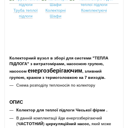
Труба теплої
Колекторні
Комплектуючі
підлоги
Шафи
Колекторний вузол в зборі для системи "ТЕПЛА
ПІДЛОГА" з витратомірами, насосною групою,
енергозберігаючим
насосом
, зливний
групою, краном з термоголовкою
на 7 виходів.
Схема розподілу теплоносія по колектору
ОПИС
Колектор для теплої підлоги Чеської фірми .
В данній комплектації йде енергозберігаючий
(
ЧАСТОТНИЙ
)
циркуляційний насос,
який може