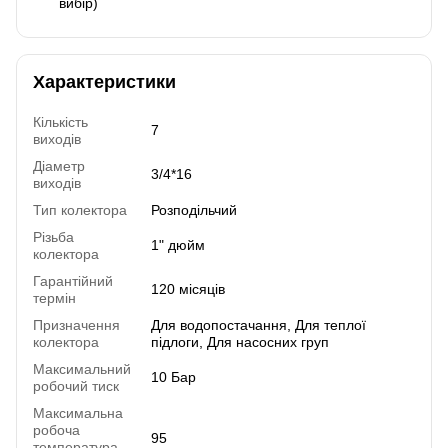
вибір)
Характеристики
Кількість
7
виходів
Діаметр
3/4*16
виходів
Тип колектора
Розподільчий
Різьба
1" дюйм
колектора
Гарантійний
120 місяців
термін
Призначення
Для водопостачання, Для теплої
колектора
підлоги, Для насосних груп
Максимальний
10 Бар
робочий тиск
Максимальна
робоча
95
температура