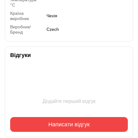
°C
Країна
Чехія
виробник
Виробник/
Czech
Бренд
Відгуки
Додайте перший відгук
Написати відгук