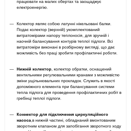
працювати на малих обертах та заощаджує
електроенергію.
Колектор являє собою латунні нікельовані балки.
Подає колектор (верхній) укомплектований
витратомірами напору теплоносія, для зручній і
наочній балансування контурів теплої підлоги. Всі
витратоміри виконані в розбірному вигляді, що дає
можливість без праці зробити профілактичні роботи.
Нижній колектор
, колектор обратки, оснащений
вентильними регулювальними кранами з можливістю
зміни ущільнювальних прокладок. Служить в якості
допоміжного елемента при балансування системи
тепла підлога для проведення профілактичних робіт в
гребінці теплої підлоги.
Коннектор для підключення циркуляційного
насоса
,в нижній частині, обладнаний вмонтованим
зворотним клапаном для запобігання зворотного ходу