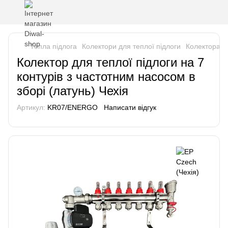
Тепла підлога
Колектори для теплої підлоги
Колектора в
Колектор для теплої підлоги на 7
контурів з частотним насосом в
зборі (латунь) Чехія
Артикул:
KR07/ENERGO
Написати відгук