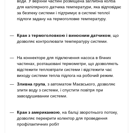
води. У верхній частині розміщена заглибна колба
для капілярного датчика температури, яка відповідає
за безпеку системи і підтримує в системі теплої
підлоги задану на термоголовке температуру.
Кран з термоголовкою і виносним датчиком
, що
дозволяє контролювати температуру системи.
На коннекторе для підключення насоса в бічних
частинах, розташовані термометри, що дозволяють
відстежити тепловтрати системи і відстежити час
виходу системи тепла підлога на робочий режим.
Зливна група
, з автоматом Маєвського, дозволяє
злити воду з системи, і спустити повітря при
завоздушивании системи.
Кран з американкою
, на балці зворотнього потоку,
дозволяє перекрити колектор для проведення
профілактичних робіт